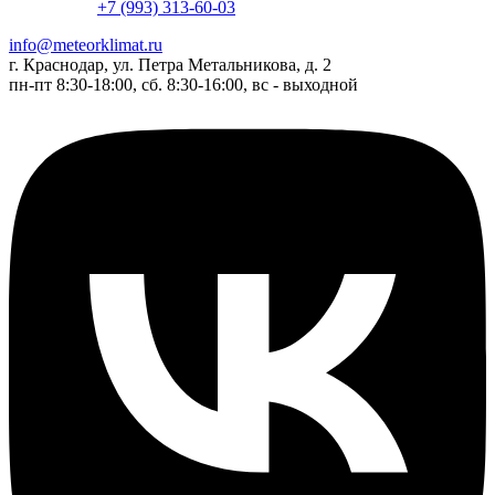
+7 (993) 313-60-03
info@meteorklimat.ru
г. Краснодар, ул. Петра Метальникова, д. 2
пн-пт 8:30-18:00, сб. 8:30-16:00, вс - выходной