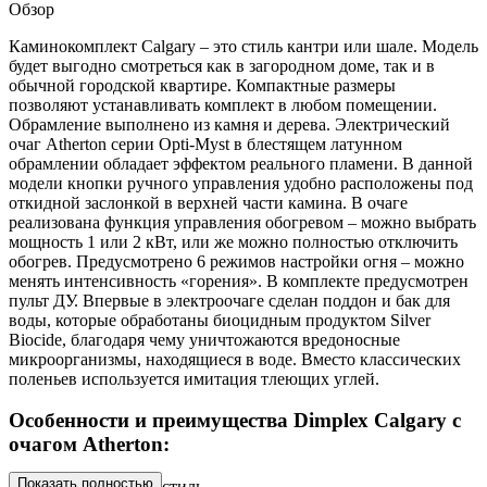
Обзор
Каминокомплект Calgary – это стиль кантри или шале. Модель
будет выгодно смотреться как в загородном доме, так и в
обычной городской квартире. Компактные размеры
позволяют устанавливать комплект в любом помещении.
Обрамление выполнено из камня и дерева. Электрический
очаг Atherton серии Opti-Myst в блестящем латунном
обрамлении обладает эффектом реального пламени. В данной
модели кнопки ручного управления удобно расположены под
откидной заслонкой в верхней части камина. В очаге
реализована функция управления обогревом – можно выбрать
мощность 1 или 2 кВт, или же можно полностью отключить
обогрев. Предусмотрено 6 режимов настройки огня – можно
менять интенсивность «горения». В комплекте предусмотрен
пульт ДУ. Впервые в электроочаге сделан поддон и бак для
воды, которые обработаны биоцидным продуктом Silver
Biocide, благодаря чему уничтожаются вредоносные
микроорганизмы, находящиеся в воде. Вместо классических
поленьев используется имитация тлеющих углей.
Особенности и преимущества Dimplex Calgary с
очагом Atherton:
Показать полностью
Классический стиль