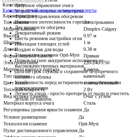
Категории:
Латунное обрамление очага
Камины и печи
Каменные каминокомплекты
Устройство защиты от перегрева
Характеристики
Функция управления обогревом
Изменение интенсивности горения
Тип камина
Электрокамин
Две мощности обогрева
Модель камина
Dimplex Calgary
Декоративный режим
Высота
0.97 м
Шесть режимов настройки огня
Ширина
1 м
Имитация тлеющих углей
Длина
0.38 м
Поддон и бак для воды
Технология пламени Opti-Myts
Форма лицевой панели
Прямая
Первоклассное аккуратное исполнение из
Электропитание
220-240/1/50
высококачественных материалов
Материал корпуса портала
Камень
Долгий срок службы и сохранение безупречного
Тип портала
каменный
внешнего облика
Устойчивость перед истиранием и механическими
Цвет камня
сланец бежевый
повреждениями
Тепловая мощность
2 Вт
Легкость ухода - просто протереть от пыли и очистить
Вид муляжа пламени
Очаг с углем
детали от накипи.
Материал корпуса очага
Сталь
Регулировка уровня яркости пламени
Да
Угловое размещение
Да
Технология пламени
Opti-Myst
Пульт дистанционного управления
Да