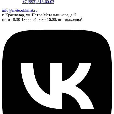
+7 (993) 313-60-03
info@meteorklimat.ru
г. Краснодар, ул. Петра Метальникова, д. 2
пн-пт 8:30-18:00, сб. 8:30-16:00, вс - выходной