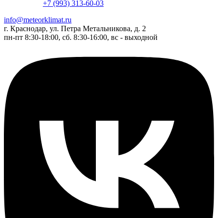
+7 (993) 313-60-03
info@meteorklimat.ru
г. Краснодар, ул. Петра Метальникова, д. 2
пн-пт 8:30-18:00, сб. 8:30-16:00, вс - выходной