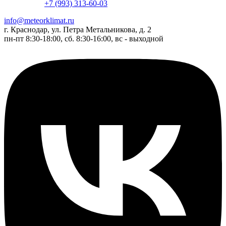
+7 (993) 313-60-03
info@meteorklimat.ru
г. Краснодар, ул. Петра Метальникова, д. 2
пн-пт 8:30-18:00, сб. 8:30-16:00, вс - выходной