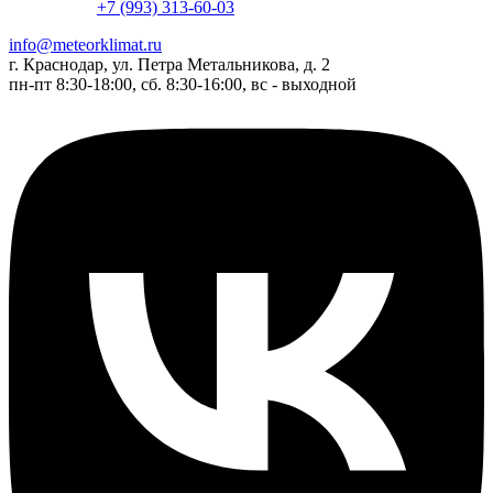
+7 (993) 313-60-03
info@meteorklimat.ru
г. Краснодар, ул. Петра Метальникова, д. 2
пн-пт 8:30-18:00, сб. 8:30-16:00, вс - выходной