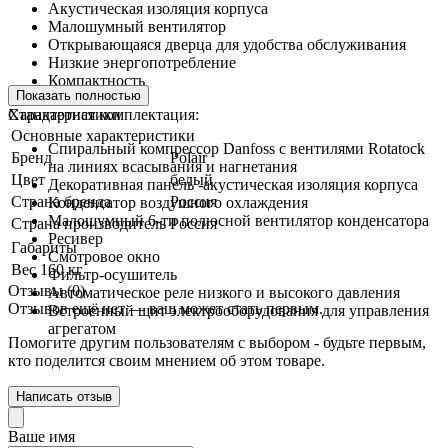
Акустическая изоляция корпуса
Малошумный вентилятор
Открывающаяся дверца для удобства обслуживания
Низкие энергопотребление
Компактность
Показать полностью
Характеристики
Стандартная комплектация:
Основные характеристики
Спиральный компрессор Danfoss с вентилями Rotatock
Бренд
Polair
на линиях всасывания и нагнетания
Цвет
белый
Декоративная панель -акустическая изоляция корпуса
Страна бренда
Россия
Конденсатор воздушного охлаждения
Малошумный 6-ти полюсной вентилятор конденсатора
Страна производитель
Россия
Ресивер
Габариты
Смотровое окно
Вес
160 кг
Фильтр-осушитель
Отзывы (0)
Автоматическое реле низкого и высокого давления
Отзывов ещё нет — ваш может стать первым.
Встроенный щит электрооборудования для управления
агрегатом
Помогите другим пользователям с выбором - будьте первым,
кто поделится своим мнением об этом товаре.
Написать отзыв
Ваше имя