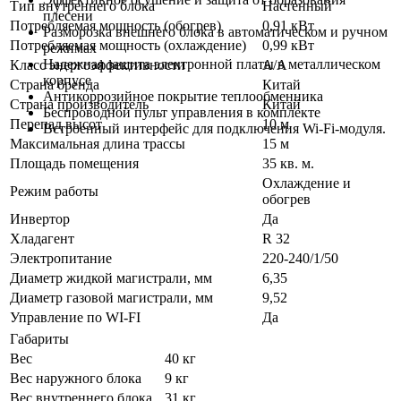
Тип внутреннего блока
Настенный
плесени
Потребляемая мощность (обогрев)
0,91 кВт
Разморозка внешнего блока в автоматическом и ручном
Потребляемая мощность (охлаждение)
0,99 кВт
режимах
Надежная защита электронной платы в металлическом
Класс энергоэффективности
A/A
корпусе
Страна бренда
Китай
Антикоррозийное покрытие теплообменника
Страна производитель
Китай
Беспроводной пульт управления в комплекте
Перепад высот
10 м
Встроенный интерфейс для подключения Wi-Fi-модуля.
Максимальная длина трассы
15 м
Площадь помещения
35 кв. м.
Охлаждение и
Режим работы
обогрев
Инвертор
Да
Хладагент
R 32
Электропитание
220-240/1/50
Диаметр жидкой магистрали, мм
6,35
Диаметр газовой магистрали, мм
9,52
Управление по WI-FI
Да
Габариты
Вес
40 кг
Вес наружного блока
9 кг
Вес внутреннего блока
31 кг