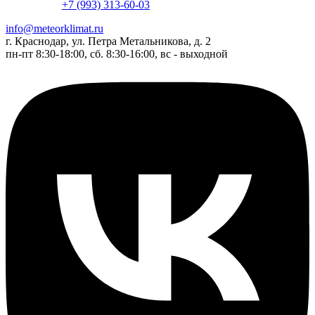
+7 (993) 313-60-03
info@meteorklimat.ru
г. Краснодар, ул. Петра Метальникова, д. 2
пн-пт 8:30-18:00, сб. 8:30-16:00, вс - выходной