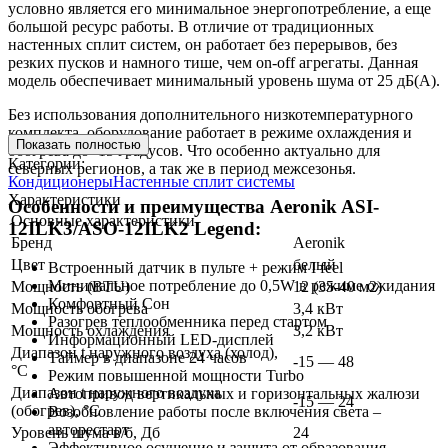
условно является его минимальное энергопотребление, а еще
большой ресурс работы. В отличие от традиционных
настенных сплит систем, он работает без перерывов, без
резких пусков и намного тише, чем on-off агрегаты. Данная
модель обеспечивает минимальный уровень шума от 25 дБ(А).
Без использования дополнительного низкотемпературного
комплекта, оборудование работает в режиме охлаждения и
Показать полностью
обогрева до -15 градусов. Что особенно актуально для
Категории:
северных регионов, а так же в период межсезонья.
Кондиционеры
Настенные сплит системы
Характеристики
Особенности и преимущества Aeronik ASI-
Основные характеристики
12ILK3/ASO-12ILK2 Legend:
Бренд
Aeronik
Цвет
белый
Встроенный датчик в пульте + режим I feel
Минимальное потребление до 0,5W в режиме ожидания
Мощность (BTU)
12 (35-40 м2)
Комфортный Сон
Мощность обогрева
3,4 кВт
Разогрев теплообменника перед стартом
Мощность охлаждения
3,2 кВт
Информационный LED-дисплей
Диапазон t наружного воздуха (холод),
Таймер в диапазоне 24 часов
-15 — 48
°C
Режим повышенной мощности Turbo
Диапазон t наружного воздуха
Автопривод вертикальных и горизонтальных жалюзи
-15 — 24
(обогрев), °C
Возобновление работы после включения света –
авторестарт
Уровень шума в/б, Дб
24
Эффективное осушение и защита от образования