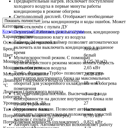
Предварительный нагрев. Исключает поступление
холодного воздуха в первые минуты работы
кондиционера в режиме обогрева
Светодиодный дисплей. Отображает необходимые
Показать полностью
параметры работы кондиционера и коды ошибок. Может
Категории:
быть отключён с пульта ДУ
Кондиционеры
Настенные сплит системы
Осушение. Работая в режиме осушения, кондиционер
Характеристики
устраняет лишнюю влагу из воздуха
Таймер. 24-часовой таймер позволяет автоматически
Основные характеристики
включить или выключить кондиционер в заданное
Бренд
Aeronik
время
Цвет
белый
Мультискоростной режим. С помощью
Мощность (BTU)
9 (25-30 м2)
мультискоростного режима можно менять скорость
Мощность обогрева
2,65 кВт
движения потоков воздуха
Турбо. Функция «Турбо» позволяет запустить
Мощность охлаждения
2,638 кВт
вентилятор внутреннего блока на максимальных
Диапазон t наружного воздуха (холод),
18 — 43
оборотах для ускоренного охлаждения или обогрева
°C
помещения
Диапазон t наружного воздуха
Система самодиагностики. Высвечивание кода
-7 — 24
(обогрев), °C
неисправности на дисплее внутреннего блока или
Уровень шума в/б, Дб
27
пульта управления
Управление жалюзи. Позволяет автоматически
Тип внутреннего блока
Настенный
управлять горизонтальным положением лопастей
Потребляемая мощность (обогрев)
0,763 кВт
жалюзи с пульта ДУ
Потребляемая мощность (охлаждение)
0,821 кВт
Авторестарт. Автоматически возобновляет работу