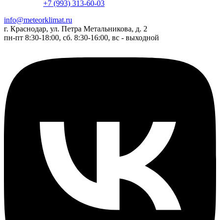
+7 (993) 313-60-03
info@meteorklimat.ru
г. Краснодар, ул. Петра Метальникова, д. 2
пн-пт 8:30-18:00, сб. 8:30-16:00, вс - выходной