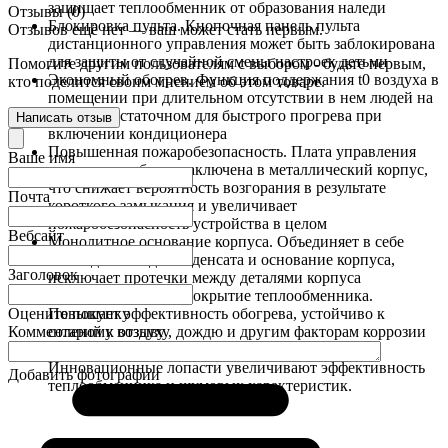
защищает теплообменник от образования наледи
Отзывы (0)
Блокировка пульта. Кнопочная панель пульта
Отзывов ещё нет — ваш может стать первым.
дистанционного управления может быть заблокирована
для защиты от случайной смены настроек детьми
Помогите другим пользователям с выбором - будьте первым,
Экономный обогрев. Функция поддержания t0 воздуха в
кто поделится своим мнением об этом товаре.
помещении при длительном отсутствии в нем людей на
уровне, достаточном для быстрого прогрева при
Написать отзыв
включении кондиционера
Повышенная пожаробезопасность. Плата управления
Ваше имя
внутреннего блока заключена в металлический корпус,
что снижает вероятность возгорания в результате
Почта
короткого замыкания и увеличивает
пожаробезопасность устройства в целом
Вебсайт
Монолитное основание корпуса. Объединяет в себе
лоток для отвода конденсата и основание корпуса,
Заголовок
исключает протечки между деталями корпуса
Антикоррозионное покрытие теплообменника.
Оцените покупку
Повышает эффективность обогрева, устойчиво к
Комментарий к отзыву
соленому воздуху, дождю и другим факторам коррозии
Высокоэффективный и тихий вентилятор.
Инновационные лопасти увеличивают эффективность
Добавить фотографии
теплообменника и шумовых характеристик.