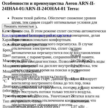
Особенности и преимущества Aeron ARN-II-
24IHA4-01/ARN-II-24OHA4-01 Terra:
Режим тихой работы. Обеспечит снижение уровня
шумя, тем самым создаёт оптимальные условия для
Показать полностью
Вашего отдыха.
Категории:
Режим сна. В этом режиме сплит система автоматически
Кондиционеры
Настенные сплит системы
управляет температурой воздуха в помещении, делая
Характеристики
Ваш сон максимально комфортным.
Функция автоматического перезапуска. В случае
Основные характеристики
отключения электричества, сплит система
Бренд
Aero
автоматически перезапустится после восстановления
Цвет
белый
питания, с параметрами, сохраненными в памяти.
Мощность (BTU)
24 (70-80 м2)
Функция самодиагностики. Позволяет отображать коды
неисправностей на дисплее внутреннего блока, тем
Мощность обогрева
7,2 кВт
самым сокращая время на поиски и устранение
Мощность охлаждения
7 кВт
неисправности.
Диапазон t наружного воздуха (холод),
18 — 43
Функция тёплый старт. Данная функция блокирует
°C
вентилятор внутреннего блока до тех пор, пока
Диапазон t наружного воздуха
теплообменник не прогреется, поэтому в Вашу комнату
-7 — 24
(обогрев), °C
будут поступать потоки только теплого воздуха.
Уровень шума в/б, Дб
26
Функция антиплесень. Уничтожает остатки влаги на
испарителе перед отключением кондиционера, что
Тип внутреннего блока
Настенный
предотвращает образование плесени.
Потребляемая мощность (обогрев)
1,97 кВт