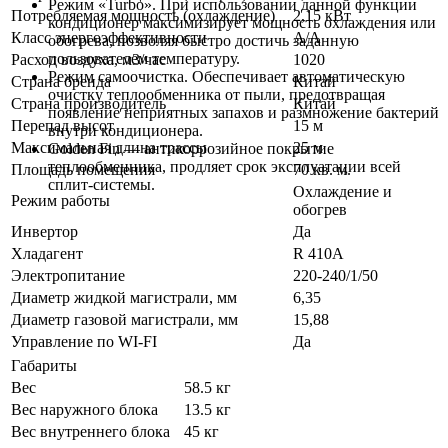
Режим «Turbo». При использовании данной функции
Потребляемая мощность (охлаждение)
2,15 кВт
кондиционер максимизирует мощность охлаждения или
Класс энергоэффективности
A/A
обогрева, позволяя быстро достичь заданную
пользователем температуру.
Расход воздуха, м3/час
1020
Режим самоочистка. Обеспечивает автоматическую
Страна бренда
Китай
очистку теплообменника от пыли, предотвращая
Страна производитель
Китай
появление неприятных запахов и размножение бактерий
Перепад высот
15 м
внутри кондиционера.
Максимальная длина трассы
25 м
Golden Fin — антикоррозийное покрытие
теплообменника, продляет срок эксплуатации всей
Площадь помещения
70 кв. м.
сплит-системы.
Охлаждение и
Режим работы
обогрев
Инвертор
Да
Хладагент
R 410A
Электропитание
220-240/1/50
Диаметр жидкой магистрали, мм
6,35
Диаметр газовой магистрали, мм
15,88
Управление по WI-FI
Да
Габариты
Вес
58.5 кг
Вес наружного блока
13.5 кг
Вес внутреннего блока
45 кг