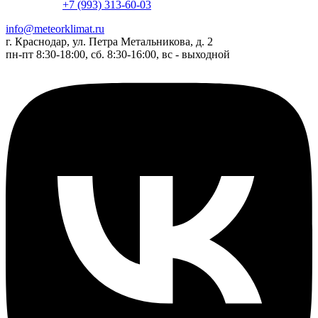
+7 (993) 313-60-03
info@meteorklimat.ru
г. Краснодар, ул. Петра Метальникова, д. 2
пн-пт 8:30-18:00, сб. 8:30-16:00, вс - выходной