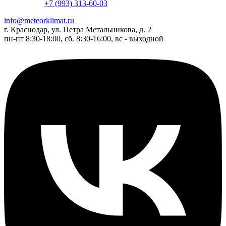
+7 (993) 313-60-03
info@meteorklimat.ru
г. Краснодар, ул. Петра Метальникова, д. 2
пн-пт 8:30-18:00, сб. 8:30-16:00, вс - выходной