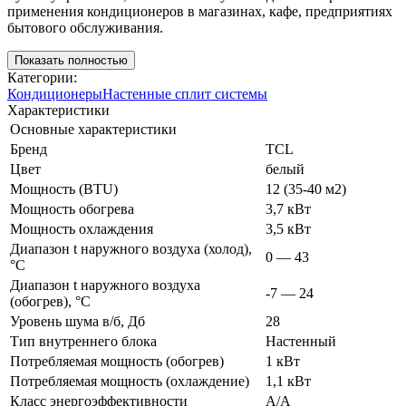
применения кондиционеров в магазинах, кафе, предприятиях
бытового обслуживания.
Показать полностью
Категории:
Кондиционеры
Настенные сплит системы
Характеристики
Основные характеристики
Бренд
TCL
Цвет
белый
Мощность (BTU)
12 (35-40 м2)
Мощность обогрева
3,7 кВт
Мощность охлаждения
3,5 кВт
Диапазон t наружного воздуха (холод),
0 — 43
°C
Диапазон t наружного воздуха
-7 — 24
(обогрев), °C
Уровень шума в/б, Дб
28
Тип внутреннего блока
Настенный
Потребляемая мощность (обогрев)
1 кВт
Потребляемая мощность (охлаждение)
1,1 кВт
Класс энергоэффективности
A/A