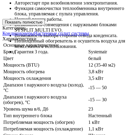
Авторестарт при возобновлении электропитания.
Функция самоочистки теплообменника внутреннего
блока, управляемая с пульта управления.
Ночной режим работы.
Показать полностью
Возможность совмещения с наружными блоками
Категории:
SYSPLIT MULTI EVO.
Кондиционеры
Настенные сплит системы
Возможность выбора стороны отвода конденсата.
Характеристики
Полноценный обогреватель и осушитель воздуха для
Основные характеристики
межсезонного использования.
Бренд
Гарантия 3 года.
Systemair
Цвет
белый
Мощность (BTU)
12 (35-40 м2)
Мощность обогрева
3,8 кВт
Мощность охлаждения
3,5 кВт
Диапазон t наружного воздуха (холод),
-15 — 50
°C
Диапазон t наружного воздуха
-15 — 30
(обогрев), °C
Уровень шума в/б, Дб
23
Тип внутреннего блока
Настенный
Потребляемая мощность (обогрев)
1 кВт
Потребляемая мощность (охлаждение)
1,1 кВт