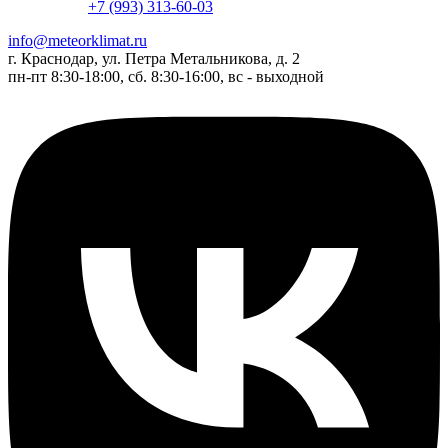
+7 (993) 313-60-03
info@meteorklimat.ru
г. Краснодар, ул. Петра Метальникова, д. 2
пн-пт 8:30-18:00, сб. 8:30-16:00, вс - выходной