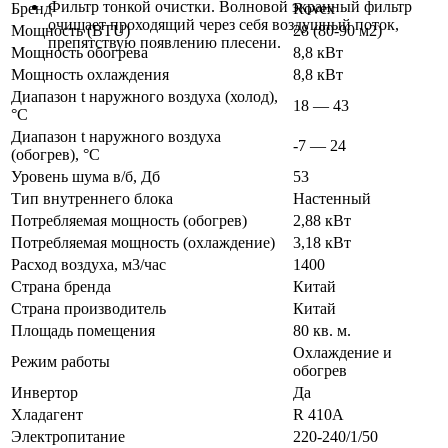
Фильтр тонкой очистки. Волновой экранный фильтр
Бренд
Rovex
очищает проходящий через себя воздушный поток,
Мощность (BTU)
28 (80-90 м2)
препятствую появлению плесени.
Мощность обогрева
8,8 кВт
Мощность охлаждения
8,8 кВт
Диапазон t наружного воздуха (холод),
18 — 43
°C
Диапазон t наружного воздуха
-7 — 24
(обогрев), °C
Уровень шума в/б, Дб
53
Тип внутреннего блока
Настенный
Потребляемая мощность (обогрев)
2,88 кВт
Потребляемая мощность (охлаждение)
3,18 кВт
Расход воздуха, м3/час
1400
Страна бренда
Китай
Страна производитель
Китай
Площадь помещения
80 кв. м.
Охлаждение и
Режим работы
обогрев
Инвертор
Да
Хладагент
R 410A
Электропитание
220-240/1/50