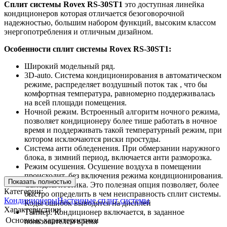
Сплит системы Rovex RS-30ST1
это доступная линейка
кондиционеров которая отличается безоговорочной
надежностью, большим набором функций, высоким классом
энергопотребления и отличным дизайном.
Особенности сплит системы Rovex RS-30ST1:
Широкий модельный ряд.
3D-auto. Система кондиционирования в автоматическом
режиме, распределяет воздушный поток так , что бы
комфортная температура, равномерно поддерживалась
на всей площади помещения.
Ночной режим. Встроенный алгоритм ночного режима,
позволяет кондиционеру более тише работать в ночное
время и поддерживать такой температурный режим, при
котором исключаются риски простуды.
Система анти обледенения. При обмерзании наружного
блока, в зимний период, включается анти разморозка.
Режим осушения. Осушение воздуха в помещении
происходит, без включения режима кондиционирования.
Показать полностью
Самодиагностика. Это полезная опция позволяет, более
Категории:
быстро определить в чем неисправность сплит системы.
Кондиционеры
Настенные сплит системы
Коды ошибок выводятся на дисплей
Характеристики
Таймер. Кондиционер включается, в заданное
Основные характеристики
пользователем время