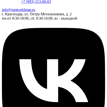
+7 (993) 313-60-03
info@meteorklimat.ru
г. Краснодар, ул. Петра Метальникова, д. 2
пн-пт 8:30-18:00, сб. 8:30-16:00, вс - выходной