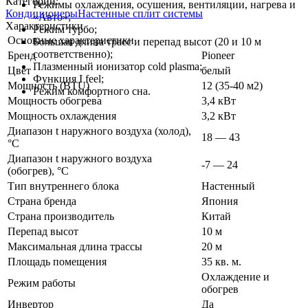
Категории:
Режимы охлаждения, осушения, вентиляции, нагрева и
Кондиционеры
Настенные сплит системы
«Авто»;
Характеристики
Режим турбо;
Основные характеристики
Большая длина трасс и перепад высот (20 и 10 м
соответственно);
Бренд
Pioneer
Плазменный ионизатор cold plasma;
Цвет
белый
Функция I feel;
Мощность (BTU)
12 (35-40 м2)
Режим комфортного сна.
Мощность обогрева
3,4 кВт
Мощность охлаждения
3,2 кВт
Диапазон t наружного воздуха (холод),
18 — 43
°C
Диапазон t наружного воздуха
-7 — 24
(обогрев), °C
Тип внутреннего блока
Настенный
Страна бренда
Япония
Страна производитель
Китай
Перепад высот
10 м
Максимальная длина трассы
20 м
Площадь помещения
35 кв. м.
Охлаждение и
Режим работы
обогрев
Инвертор
Да