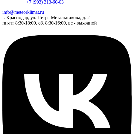
+7 (993) 313-60-03
info@meteorklimat.ru
г. Краснодар, ул. Петра Метальникова, д. 2
пн-пт 8:30-18:00, сб. 8:30-16:00, вс - выходной