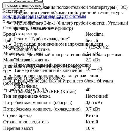
Функция IFeel
Показать полностью
Режим поддержания положительной температуры (+8С)
Категории:
Индикация целевой/комнатной/ уличной температуры
Кондиционеры
Настенные сплит системы
4х скоростной вентилятор
Характеристики
Мультифильтр 3-in-1 (Фильтр грубой очистки, Угольный
Основные характеристики
фильтр, Плазменный фильтр)
Авторестарт
Бренд
Neoclima
Режим "Турбо охлаждение"
Цвет
белый
Запуск при пониженном напряжении в сети
Мощность (BTU)
7 (15-20 м2)
Самодиагностика
Мощность обогрева
2,3 кВт
Предварительный прогрев теплообменника в режиме
Мощность охлаждения
"Нагрев"
2,2 кВт
Интеллектуальный режим разморозки
Диапазон t наружного воздуха (холод),
18 — 43
Таймер включения и выключения
°C
Блокировка кнопок на пульте управления
Диапазон t наружного воздуха
-7 — 24
Отключение дисплея внутреннего блока с пульта
(обогрев), °C
управления
Уровень шума в/б, Дб
40
Производитель: GREE (Китай)
Тип внутреннего блока
Настенный
Гарантия 36 мес
Потребляемая мощность (обогрев)
0,65 кВт
Потребляемая мощность (охлаждение)
0,7 кВт
Страна бренда
Китай
Страна производитель
Китай
Перепад высот
10 м