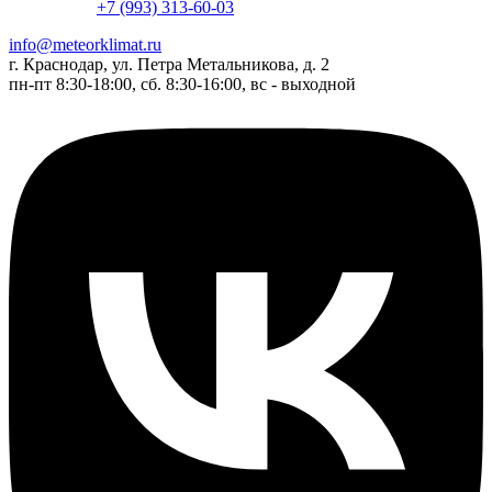
+7 (993) 313-60-03
info@meteorklimat.ru
г. Краснодар, ул. Петра Метальникова, д. 2
пн-пт 8:30-18:00, сб. 8:30-16:00, вс - выходной