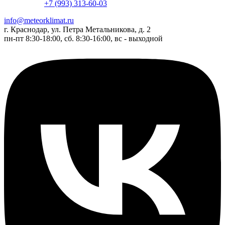
+7 (993) 313-60-03
info@meteorklimat.ru
г. Краснодар, ул. Петра Метальникова, д. 2
пн-пт 8:30-18:00, сб. 8:30-16:00, вс - выходной