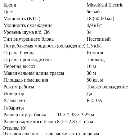
Бренд
Mitsubishi Electric
Цвет
белый
Мощность (BTU)
18 (50-60 м2)
Мощность охлаждения
4,9 кВт
Уровень шума в/б, Дб
34
Тип внутреннего блока
Настенный
Потребляемая мощность (охлаждение)
1,5 кВт
Страна бренда
Япония
Страна производитель
Тайланд
Перепад высот
10 м
Максимальная длина трассы
30 м
Площадь помещения
50 кв. м.
Режим работы
Только охлаждение
Инвертор
Да
Хладагент
R 410A
Габариты
Размер внутр. блока
11 × 2.38 × 3.25 м
Размер наружного блока
8.5 × 2.85 × 5.5 м
Отзывы (0)
Отзывов ещё нет — ваш может стать первым.