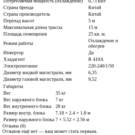
Потребляемая мощность (охлаждение)
0,73 кВт
Страна бренда
Китай
Страна производитель
Китай
Перепад высот
5 м
Максимальная длина трассы
15 м
Площадь помещения
25 кв. м.
Охлаждение и
Режим работы
обогрев
Инвертор
Да
Хладагент
R 410A
Электропитание
220-240/1/50
Диаметр жидкой магистрали, мм
6,35
Диаметр газовой магистрали, мм
9,52
Габариты
Вес
35 кг
Вес наружного блока
7 кг
Вес внутреннего блока
28 кг
Размер внутр. блока
7.18 × 2.4 × 1.8 м
Размер наружного блока
7 × 5.52 × 2.56 м
Отзывы (0)
Отзывов ещё нет — ваш может стать первым.