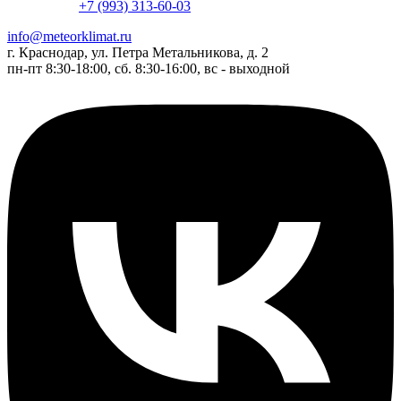
+7 (993) 313-60-03
info@meteorklimat.ru
г. Краснодар, ул. Петра Метальникова, д. 2
пн-пт 8:30-18:00, сб. 8:30-16:00, вс - выходной