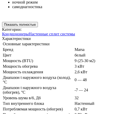
ночной режим
самодиагностика
Показать полностью
Категории:
Кондиционеры
Настенные сплит системы
Характеристики
Основные характеристики
Бренд
Marsa
Цвет
белый
Мощность (BTU)
9 (25-30 м2)
Мощность обогрева
3 кВт
Мощность охлаждения
2,6 кВт
Диапазон t наружного воздуха (холод),
0 — 48
°C
Диапазон t наружного воздуха
-7 — 24
(обогрев), °C
Уровень шума в/б, Дб
32
Тип внутреннего блока
Настенный
Потребляемая мощность (обогрев)
0,7 кВт