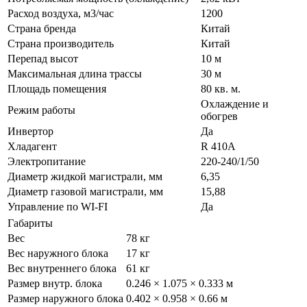
Расход воздуха, м3/час
1200
Страна бренда
Китай
Страна производитель
Китай
Перепад высот
10 м
Максимальная длина трассы
30 м
Площадь помещения
80 кв. м.
Охлаждение и
Режим работы
обогрев
Инвертор
Да
Хладагент
R 410A
Электропитание
220-240/1/50
Диаметр жидкой магистрали, мм
6,35
Диаметр газовой магистрали, мм
15,88
Управление по WI-FI
Да
Габариты
Вес
78 кг
Вес наружного блока
17 кг
Вес внутреннего блока
61 кг
Размер внутр. блока
0.246 × 1.075 × 0.333 м
Размер наружного блока
0.402 × 0.958 × 0.66 м