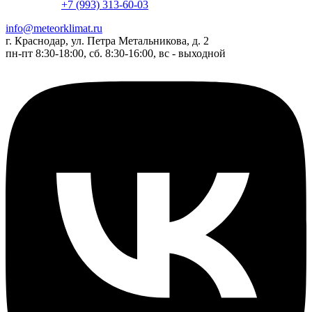
+7 (993) 313-60-03
info@meteorklimat.ru
г. Краснодар, ул. Петра Метальникова, д. 2
пн-пт 8:30-18:00, сб. 8:30-16:00, вс - выходной