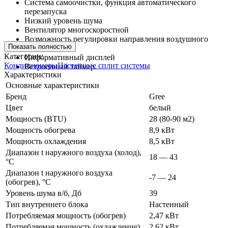
Система самоочистки, функция автоматического
перезапуска
Низкий уровень шума
Вентилятор многоскоростной
Возможность регулировки направления воздушного
Показать полностью
потока
Категории:
Информативный дисплей
Кондиционеры
Настенные сплит системы
Встроенный таймер.
Характеристики
Основные характеристики
Бренд
Gree
Цвет
белый
Мощность (BTU)
28 (80-90 м2)
Мощность обогрева
8,9 кВт
Мощность охлаждения
8,5 кВт
Диапазон t наружного воздуха (холод),
18 — 43
°C
Диапазон t наружного воздуха
-7 — 24
(обогрев), °C
Уровень шума в/б, Дб
39
Тип внутреннего блока
Настенный
Потребляемая мощность (обогрев)
2,47 кВт
Потребляемая мощность (охлаждение)
2,62 кВт