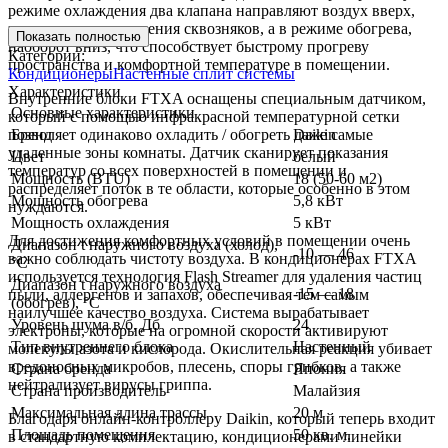
режиме охлаждения два клапана направляют воздух вверх,
предотвращая появления сквозняков, а в режиме обогрева,
Показать полностью
наоборот вниз, что способствует быстрому прогреву
Категории:
пространства и комфортной температуре в помещении.
Кондиционеры
Настенные сплит системы
Характеристики
Внутренние блоки FTXA оснащены специальным датчиком,
Основные характеристики
который с помощью инфракрасной температурной сетки
позволяет одинаково охладить / обогреть даже самые
Бренд
Daikin
удаленные зоны комнаты. Датчик сканирует показания
Цвет
белый
температур со всех поверхностей в помещении и
Мощность (BTU)
18 (50-60 м2)
распределяет поток в те области, которые особенно в этом
Мощность обогрева
5,8 кВт
нуждаются.
Мощность охлаждения
5 кВт
Для достижения комфортных условий в помещении очень
Диапазон t наружного воздуха (холод),
-10 — 46
важно соблюдать чистоту воздуха. В кондиционерах FTXA
°C
используется технология Flash Streamer для удаления частиц
Диапазон t наружного воздуха
-15 — 18
пыли, аллергенов и запахов, обеспечивая тем самым
(обогрев), °C
наилучшее качество воздуха. Система вырабатывает
Уровень шума в/б, Дб
24
электроны, которые на огромной скорости активируют
Тип внутреннего блока
Настенный
молекулы азота и кислорода. Окислительная реакция убивает
вредоносных микробов, плесень, споры грибков, а также
Страна бренда
Япония
нейтрализует вирусы гриппа.
Страна производитель
Малайзия
Максимальная длина трассы
20 м
Благодаря онлайн-контроллеру Daikin, который теперь входит
Площадь помещения
50 кв. м.
в стандартную комплектацию, кондиционерами линейки