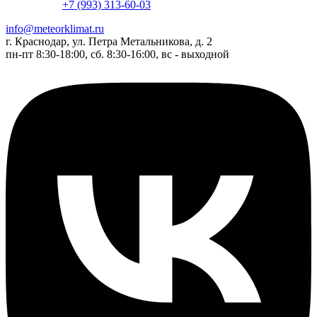
+7 (993) 313-60-03
info@meteorklimat.ru
г. Краснодар, ул. Петра Метальникова, д. 2
пн-пт 8:30-18:00, сб. 8:30-16:00, вс - выходной