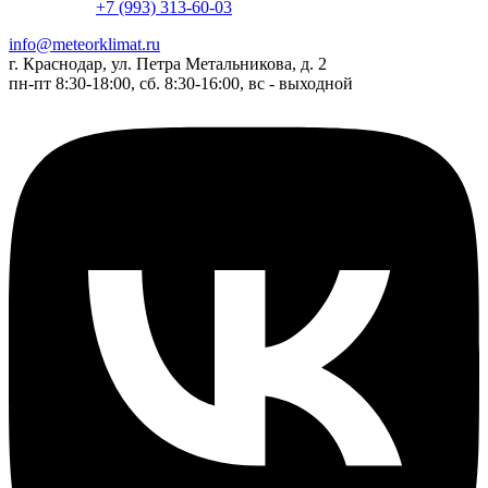
+7 (993) 313-60-03
info@meteorklimat.ru
г. Краснодар, ул. Петра Метальникова, д. 2
пн-пт 8:30-18:00, сб. 8:30-16:00, вс - выходной