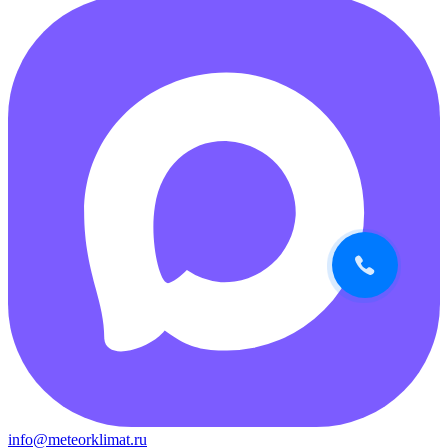
info@meteorklimat.ru