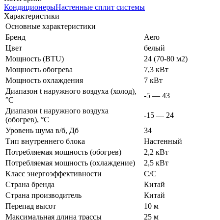
Кондиционеры
Настенные сплит системы
Характеристики
Основные характеристики
Бренд
Aero
Цвет
белый
Мощность (BTU)
24 (70-80 м2)
Мощность обогрева
7,3 кВт
Мощность охлаждения
7 кВт
Диапазон t наружного воздуха (холод),
-5 — 43
°C
Диапазон t наружного воздуха
-15 — 24
(обогрев), °C
Уровень шума в/б, Дб
34
Тип внутреннего блока
Настенный
Потребляемая мощность (обогрев)
2,2 кВт
Потребляемая мощность (охлаждение)
2,5 кВт
Класс энергоэффективности
C/C
Страна бренда
Китай
Страна производитель
Китай
Перепад высот
10 м
Максимальная длина трассы
25 м