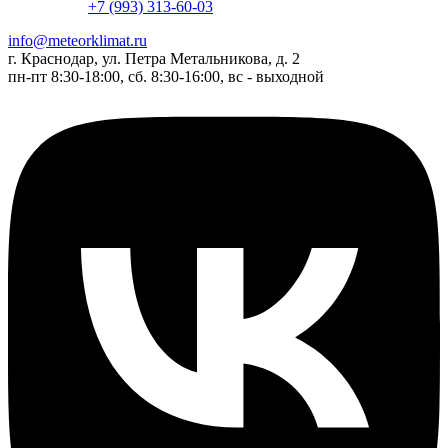
+7 (993) 313-60-03
info@meteorklimat.ru
г. Краснодар, ул. Петра Метальникова, д. 2
пн-пт 8:30-18:00, сб. 8:30-16:00, вс - выходной