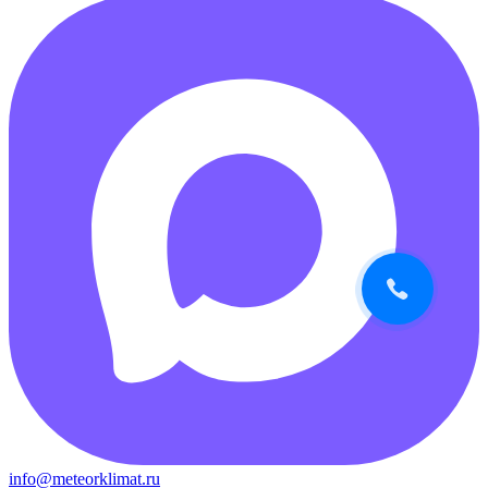
info@meteorklimat.ru