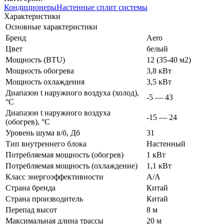
Кондиционеры
Настенные сплит системы
Характеристики
Основные характеристики
Бренд
Aero
Цвет
белый
Мощность (BTU)
12 (35-40 м2)
Мощность обогрева
3,8 кВт
Мощность охлаждения
3,5 кВт
Диапазон t наружного воздуха (холод),
-5 — 43
°C
Диапазон t наружного воздуха
-15 — 24
(обогрев), °C
Уровень шума в/б, Дб
31
Тип внутреннего блока
Настенный
Потребляемая мощность (обогрев)
1 кВт
Потребляемая мощность (охлаждение)
1,1 кВт
Класс энергоэффективности
A/A
Страна бренда
Китай
Страна производитель
Китай
Перепад высот
8 м
Максимальная длина трассы
20 м