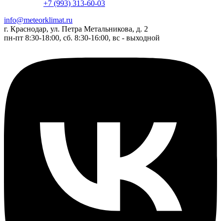
+7 (993) 313-60-03
info@meteorklimat.ru
г. Краснодар, ул. Петра Метальникова, д. 2
пн-пт 8:30-18:00, сб. 8:30-16:00, вс - выходной