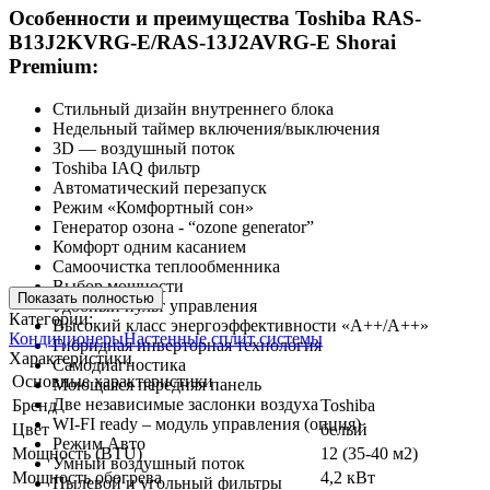
Особенности и преимущества Toshiba RAS-
B13J2KVRG-E/RAS-13J2AVRG-E Shorai
Premium:
Стильный дизайн внутреннего блока
Недельный таймер включения/выключения
3D — воздушный поток
Toshiba IAQ фильтр
Автоматический перезапуск
Режим «Комфортный сон»
Генератор озона - “ozone generator”
Комфорт одним касанием
Самоочистка теплообменника
Выбор мощности
Показать полностью
Удобный пульт управления
Категории:
Высокий класс энергоэффективности «А++/А++»
Кондиционеры
Настенные сплит системы
Гибридная инверторная технология
Характеристики
Самодиагностика
Основные характеристики
Моющаяся передняя панель
Две независимые заслонки воздуха
Бренд
Toshiba
WI-FI ready – модуль управления (опция)
Цвет
белый
Режим Авто
Мощность (BTU)
12 (35-40 м2)
Умный воздушный поток
Мощность обогрева
4,2 кВт
Пылевой и угольный фильтры