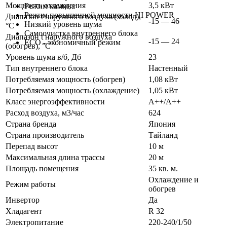
Мощность охлаждения
3,5 кВт
Режим камина
Режим повышенной мощности HI POWER
Диапазон t наружного воздуха (холод),
-15 — 46
Низкий уровень шума
°C
Самоочистка внутреннего блока
Диапазон t наружного воздуха
-15 — 24
ECO - экономичный режим
(обогрев), °C
Уровень шума в/б, Дб
23
Тип внутреннего блока
Настенный
Потребляемая мощность (обогрев)
1,08 кВт
Потребляемая мощность (охлаждение)
1,05 кВт
Класс энергоэффективности
A++/А++
Расход воздуха, м3/час
624
Страна бренда
Япония
Страна производитель
Тайланд
Перепад высот
10 м
Максимальная длина трассы
20 м
Площадь помещения
35 кв. м.
Охлаждение и
Режим работы
обогрев
Инвертор
Да
Хладагент
R 32
Электропитание
220-240/1/50