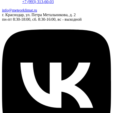
+7 (993) 313-60-03
info@meteorklimat.ru
г. Краснодар, ул. Петра Метальникова, д. 2
пн-пт 8:30-18:00, сб. 8:30-16:00, вс - выходной