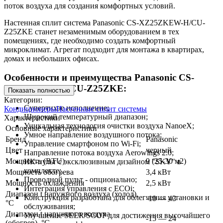
поток воздуха для создания комфортных условий.
Настенная сплит система Panasonic CS-XZ25ZKEW-H/CU-
Z25ZKE станет незаменимым оборудованием в тех
помещениях, где необходимо создать комфортный
микроклимат. Агрегат подходит для монтажа в квартирах,
домах и небольших офисах.
Особенности и преимущества Panasonic CS-
XZ25ZKEW-H/CU-Z25ZKE:
Показать полностью
Категории:
Супертихое исполнение;
Кондиционеры
Настенные сплит системы
Широкий температурный диапазон;
Характеристики
Уникальная технология очистки воздуха NanoeX;
Основные характеристики
Умное направление воздушного потока;
Бренд
Panasonic
Управление смартфоном по Wi-Fi;
Цвет
черный
Направление потока воздуха Aerowings 2.0;
Мощность (BTU)
9 (25-30 м2)
ИК-пульт с эксклюзивным дизайном "SKY" в
комплекте;
Мощность обогрева
3,4 кВт
Проводной пульт - опционально;
Мощность охлаждения
2,5 кВт
Интеграция управления с ECOi;
Диапазон t наружного воздуха (холод),
Конструкция разработана для облегчения установки и
-10 — 43
°C
обслуживания;
Диапазон t наружного воздуха
Улучшение SEER/SCOP для достижения высочайшего
-15 — 24
(обогрев), °C