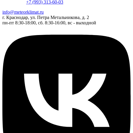
+7 (993) 313-60-03
info@meteorklimat.ru
г. Краснодар, ул. Петра Метальникова, д. 2
пн-пт 8:30-18:00, сб. 8:30-16:00, вс - выходной