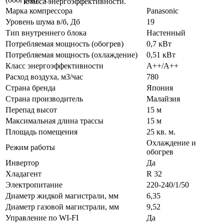
класса энергоэффективности.
Марка компрессора
Panasonic
Уровень шума в/б, Дб
19
Тип внутреннего блока
Настенный
Потребляемая мощность (обогрев)
0,7 кВт
Потребляемая мощность (охлаждение)
0,51 кВт
Класс энергоэффективности
A++/A++
Расход воздуха, м3/час
780
Страна бренда
Япония
Страна производитель
Малайзия
Перепад высот
15 м
Максимальная длина трассы
15 м
Площадь помещения
25 кв. м.
Охлаждение и
Режим работы
обогрев
Инвертор
Да
Хладагент
R 32
Электропитание
220-240/1/50
Диаметр жидкой магистрали, мм
6,35
Диаметр газовой магистрали, мм
9,52
Управление по WI-FI
Да