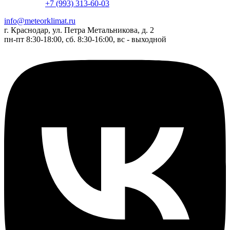
+7 (993) 313-60-03
info@meteorklimat.ru
г. Краснодар, ул. Петра Метальникова, д. 2
пн-пт 8:30-18:00, сб. 8:30-16:00, вс - выходной