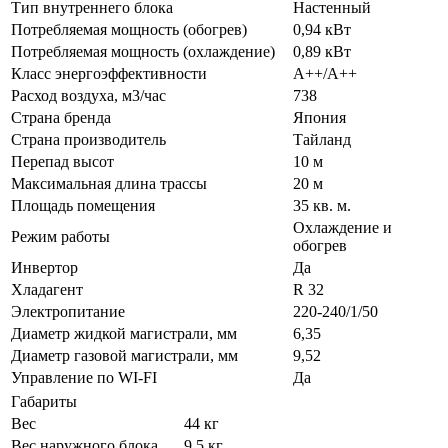
Тип внутреннего блока
Настенный
Потребляемая мощность (обогрев)
0,94 кВт
Потребляемая мощность (охлаждение)
0,89 кВт
Класс энергоэффективности
A++/А++
Расход воздуха, м3/час
738
Страна бренда
Япония
Страна производитель
Тайланд
Перепад высот
10 м
Максимальная длина трассы
20 м
Площадь помещения
35 кв. м.
Охлаждение и
Режим работы
обогрев
Инвертор
Да
Хладагент
R 32
Электропитание
220-240/1/50
Диаметр жидкой магистрали, мм
6,35
Диаметр газовой магистрали, мм
9,52
Управление по WI-FI
Да
Габариты
Вес
44 кг
Вес наружного блока
9.5 кг