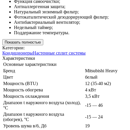
Функция самоочистки;
Антиаллергенная защита;
Натуральный энзимный фильтр;
Фотокаталитический дезодорирующий фильтр;
Антибактериальный вентилятор;
Недельный таймер;
Поддержание температуры.
Показать полностью
Категории:
Кондиционеры
Настенные сплит системы
Характеристики
Основные характеристики
Бренд
Mitsubishi Heavy
Цвет
белый
Мощность (BTU)
12 (35-40 м2)
Мощность обогрева
4 кВт
Мощность охлаждения
3,5 кВт
Диапазон t наружного воздуха (холод),
-15 — 46
°C
Диапазон t наружного воздуха
-15 — 24
(обогрев), °C
Уровень шума в/б, Дб
19