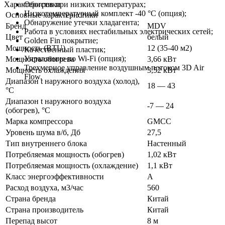
Характеристики
Обогрев при низких температурах;
Низкотемпературный комплект -40 °С (опция);
Основные характеристики
Обнаружение утечки хладагента;
Бренд
MDV
Работа в условиях нестабильных электрических сетей;
Цвет
белый
Golden Fin покрытие;
Мощность (BTU)
12 (35-40 м2)
Качественный пластик;
Управление по Wi-Fi (опция);
Мощность обогрева
3,66 кВт
Трехмерное управление воздушным потоком 3D Air
Мощность охлаждения
3,52 кВт
Flow.
Диапазон t наружного воздуха (холод),
18 — 43
°C
Диапазон t наружного воздуха
-7 — 24
(обогрев), °C
Марка компрессора
GMCC
Уровень шума в/б, Дб
27,5
Тип внутреннего блока
Настенный
Потребляемая мощность (обогрев)
1,02 кВт
Потребляемая мощность (охлаждение)
1,1 кВт
Класс энергоэффективности
A
Расход воздуха, м3/час
560
Страна бренда
Китай
Страна производитель
Китай
Перепад высот
8 м