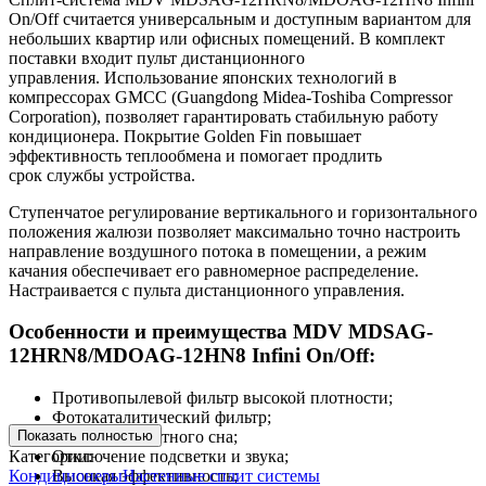
On/Off считается универсальным и доступным вариантом для
небольших квартир или офисных помещений. В комплект
поставки входит пульт дистанционного
управления. Использование японских технологий в
компрессорах GMCC (Guangdong Midea-Toshiba Compressor
Corporation), позволяет гарантировать стабильную работу
кондиционера. Покрытие Golden Fin повышает
эффективность теплообмена и помогает продлить
срок службы устройства.
Ступенчатое регулирование вертикального и горизонтального
положения жалюзи позволяет максимально точно настроить
направление воздушного потока в помещении, а режим
качания обеспечивает его равномерное распределение.
Настраивается с пульта дистанционного управления.
Особенности и преимущества MDV MDSAG-
12HRN8/MDOAG-12HN8 Infini On/Off:
Противопылевой фильтр высокой плотности;
Фотокаталитический фильтр;
Показать полностью
Режим комфортного сна;
Категории:
Отключение подсветки и звука;
Кондиционеры
Настенные сплит системы
Высокая эффективность;