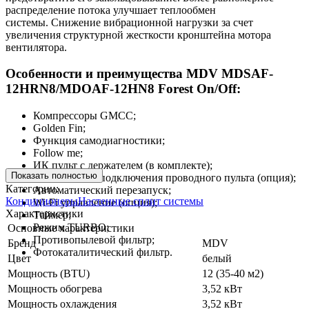
распределение потока улучшает теплообмен
системы. Снижение вибрационной нагрузки за счет
увеличения структурной жесткости кронштейна мотора
вентилятора.
Особенности и преимущества MDV MDSAF-
12HRN8/MDOAF-12HN8 Forest On/Off:
Компрессоры GMCC;
Golden Fin;
Функция самодиагностики;
Follow me;
ИК пульт с держателем (в комплекте);
Показать полностью
Возможность подключения проводного пульта (опция);
Категории:
Автоматический перезапуск;
Кондиционеры
Настенные сплит системы
Wi-Fi управление (опция);
Характеристики
Таймер;
Режим TURBO;
Основные характеристики
Противопылевой фильтр;
Бренд
MDV
Фотокаталитический фильтр.
Цвет
белый
Мощность (BTU)
12 (35-40 м2)
Мощность обогрева
3,52 кВт
Мощность охлаждения
3,52 кВт