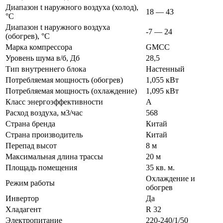
Диапазон t наружного воздуха (холод),
18 — 43
°C
Диапазон t наружного воздуха
-7 — 24
(обогрев), °C
Марка компрессора
GMCC
Уровень шума в/б, Дб
28,5
Тип внутреннего блока
Настенный
Потребляемая мощность (обогрев)
1,055 кВт
Потребляемая мощность (охлаждение)
1,095 кВт
Класс энергоэффективности
A
Расход воздуха, м3/час
568
Страна бренда
Китай
Страна производитель
Китай
Перепад высот
8 м
Максимальная длина трассы
20 м
Площадь помещения
35 кв. м.
Охлаждение и
Режим работы
обогрев
Инвертор
Да
Хладагент
R 32
Электропитание
220-240/1/50