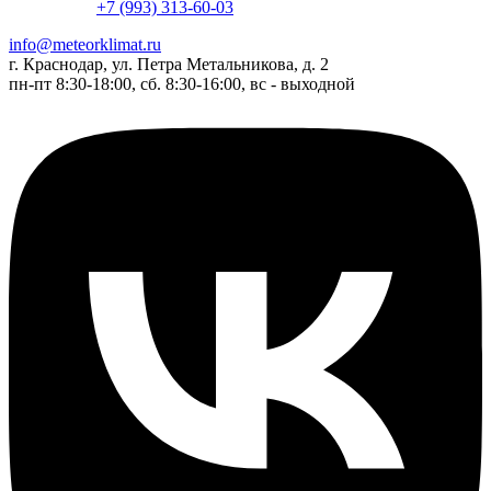
+7 (993) 313-60-03
info@meteorklimat.ru
г. Краснодар, ул. Петра Метальникова, д. 2
пн-пт 8:30-18:00, сб. 8:30-16:00, вс - выходной