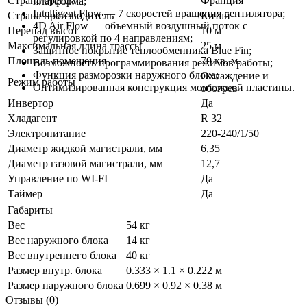
Страна бренда
Франция
платформа;
Intelligent Flow — 7 скоростей вращения вентилятора;
Страна производитель
Китай
4D Air Flow — объемный воздушный поток с
Перепад высот
10 м
регулировкой по 4 направлениям;
Максимальная длина трассы
25 м
Защитное покрытие теплообменника Blue Fin;
Площадь помещения
70 кв. м.
Возможность программирования режимов работы;
Функция разморозки наружного блока;
Охлаждение и
Режим работы
Оптимизированная конструкция монтажной пластины.
обогрев
Инвертор
Да
Хладагент
R 32
Электропитание
220-240/1/50
Диаметр жидкой магистрали, мм
6,35
Диаметр газовой магистрали, мм
12,7
Управление по WI-FI
Да
Таймер
Да
Габариты
Вес
54 кг
Вес наружного блока
14 кг
Вес внутреннего блока
40 кг
Размер внутр. блока
0.333 × 1.1 × 0.222 м
Размер наружного блока
0.699 × 0.92 × 0.38 м
Отзывы (0)