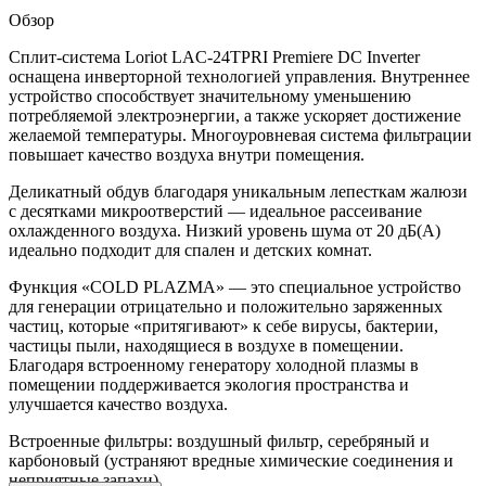
Обзор
Сплит-система Loriot LAC-24TPRI Premiere DC Inverter
оснащена инверторной технологией управления. Внутреннее
устройство способствует значительному уменьшению
потребляемой электроэнергии, а также ускоряет достижение
желаемой температуры. Многоуровневая система фильтрации
повышает качество воздуха внутри помещения.
Деликатный обдув благодаря уникальным лепесткам жалюзи
с десятками микроотверстий — идеальное рассеивание
охлажденного воздуха. Низкий уровень шума от 20 дБ(А)
идеально подходит для спален и детских комнат.
Функция «COLD PLAZMA» — это специальное устройство
для генерации отрицательно и положительно заряженных
частиц, которые «притягивают» к себе вирусы, бактерии,
частицы пыли, находящиеся в воздухе в помещении.
Благодаря встроенному генератору холодной плазмы в
помещении поддерживается экология пространства и
улучшается качество воздуха.
Встроенные фильтры: воздушный фильтр, серебряный и
карбоновый (устраняют вредные химические соединения и
неприятные запахи).