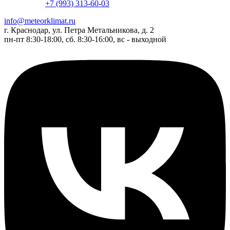
+7 (993) 313-60-03
info@meteorklimat.ru
г. Краснодар, ул. Петра Метальникова, д. 2
пн-пт 8:30-18:00, сб. 8:30-16:00, вс - выходной