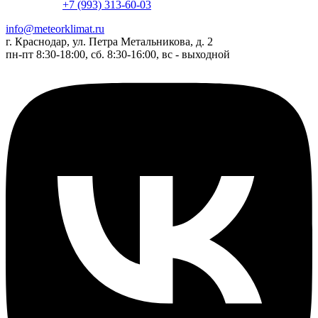
+7 (993) 313-60-03
info@meteorklimat.ru
г. Краснодар, ул. Петра Метальникова, д. 2
пн-пт 8:30-18:00, сб. 8:30-16:00, вс - выходной