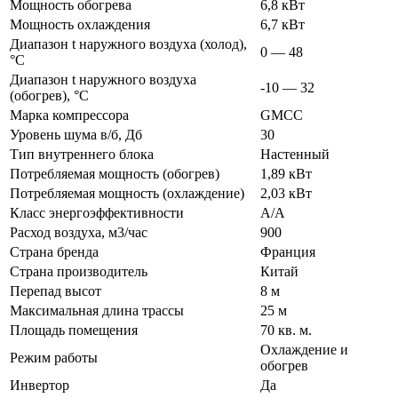
Мощность обогрева
6,8 кВт
Мощность охлаждения
6,7 кВт
Диапазон t наружного воздуха (холод),
0 — 48
°C
Диапазон t наружного воздуха
-10 — 32
(обогрев), °C
Марка компрессора
GMCC
Уровень шума в/б, Дб
30
Тип внутреннего блока
Настенный
Потребляемая мощность (обогрев)
1,89 кВт
Потребляемая мощность (охлаждение)
2,03 кВт
Класс энергоэффективности
А/А
Расход воздуха, м3/час
900
Страна бренда
Франция
Страна производитель
Китай
Перепад высот
8 м
Максимальная длина трассы
25 м
Площадь помещения
70 кв. м.
Охлаждение и
Режим работы
обогрев
Инвертор
Да