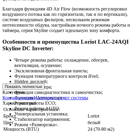
Благодаря функциям 4D Air Flow (возможность регулировки
воздушного потока как по горизонтали, так и по вертикали),
системе воздушных фильтров, нескольким режимам
интенсивности обдува, настройкам ночного режима работы и
таймера, серия Skyline создает идеальную зону комфорта.
Особенности и преимущества Loriot LAC-24AQI
Skyline DC Inverter:
Четыре режима работы: охлаждение, обогрев,
вентиляция, осушение;
Эксклюзивная фронтальная панель;
Функция температурного контроля iFeel;
Hidden дисплей;
Показать полностью
Функция таймера;
Категории:
Функция самодиагностики и самоочистки;
Кондиционеры
Настенные сплит системы
Функция «Авторестарт»;
Характеристики
Режим работы ECO;
Режим работы AUTO;
Основные характеристики
Универсальная установка;
Бренд
Loriot
Стабилизатор напряжения;
Цвет
белый
Режим «Разморозка».
Мощность (BTU)
24 (70-80 м2)