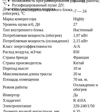
Возможность программирования режимов работы;
0 — 43
°C
Русифицированный пульт ДУ;
Диапазон t наружного воздуха
Обогрев поддона наружного блока.
-7 — 24
(обогрев), °C
Марка компрессора
Highly
Уровень шума в/б, Дб
27
Тип внутреннего блока
Настенный
Потребляемая мощность (обогрев)
1,97 кВт
Потребляемая мощность (охлаждение)
2,15 кВт
Класс энергоэффективности
A/A
Расход воздуха, м3/час
850
Страна бренда
Франция
Страна производитель
Китай
Перепад высот
10 м
Максимальная длина трассы
20 м
Площадь помещения
70 кв. м.
Охлаждение и
Режим работы
обогрев
Инвертор
Да
Хладагент
R 410A
Электропитание
220-240/1/50
Диаметр жидкой магистрали, мм
6,35