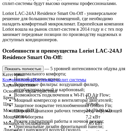
сплит-системы будут высоко оценены профессионалами.
Loriot LAC-24AJ Residence Smart On-Off - универсальное
решение для большинства помещений, где необходимо
наладить комфортный микроклимат. Европейская компания
Loriot вошла на рынок сплит-систем в 2014 году и с тех пор
занимает передовые позиции по производству надежных и
доступных кондиционеров.
Особенности и преимущества Loriot LAC-24AJ
Residence Smart On-Off:
Intelligent Flow — 5 уровней интенсивности обдува для
Показать полностью
максимального комфорта;
Категории:
Низкий уровень шума;
Кондиционеры
Настенные сплит системы
Встроенные фильтры: воздушный фильтр,
Характеристики
антибактериальный и карбоновый;
Основные характеристики
Возможность подключения к Wi-Fi 4D Air Flow;
Бренд
Loriot
Мощный компрессор и вентиляторы двигателей;
Цвет
белый
Защитное покрытие теплообменника Golden Fin;
Мощность (BTU)
24 (70-80 м2)
Широкий диапазон рабочих температур окружающей
среды;
Мощность обогрева
7,2 кВт
Режим ультратихой работы и ночной режим;
Мощность охлаждения
7,05 кВт
Оригинальные дизайн фронтальной панели;
Диапазон t наружного воздуха (холод),