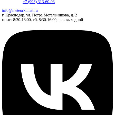
+7 (993) 313-60-03
info@meteorklimat.ru
г. Краснодар, ул. Петра Метальникова, д. 2
пн-пт 8:30-18:00, сб. 8:30-16:00, вс - выходной