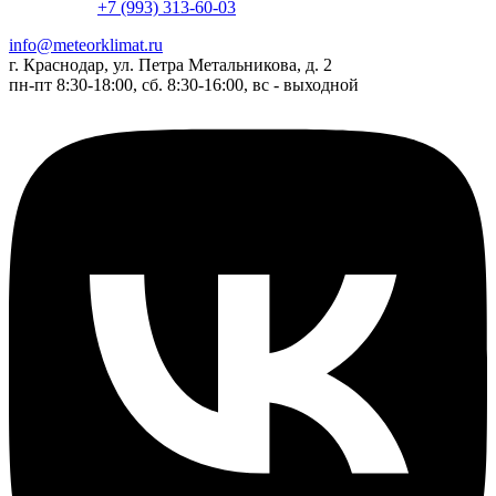
+7 (993) 313-60-03
info@meteorklimat.ru
г. Краснодар, ул. Петра Метальникова, д. 2
пн-пт 8:30-18:00, сб. 8:30-16:00, вс - выходной