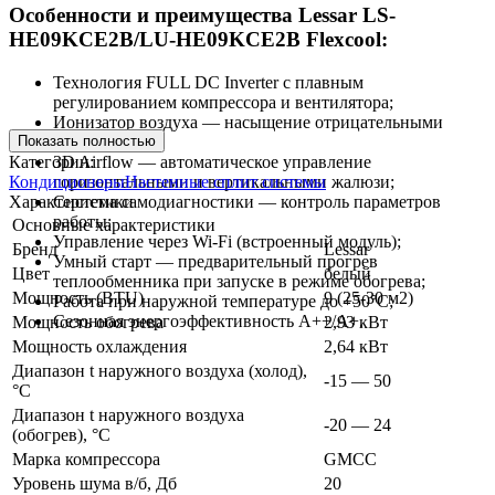
Особенности и преимущества Lessar LS-
HE09KCE2B/LU-HE09KCE2B Flexcool:
Технология FULL DC Inverter с плавным
регулированием компрессора и вентилятора;
Ионизатор воздуха — насыщение отрицательными
Показать полностью
ионами;
Категории:
3D Airflow — автоматическое управление
Кондиционеры
Настенные сплит системы
горизонтальными и вертикальными жалюзи;
Характеристики
Система самодиагностики — контроль параметров
работы;
Основные характеристики
Управление через Wi-Fi (встроенный модуль);
Бренд
Lessar
Умный старт — предварительный прогрев
Цвет
белый
теплообменника при запуске в режиме обогрева;
Мощность (BTU)
9 (25-30 м2)
Работа при наружной температуре до +50°C;
Сезонная энергоэффективность A++/A+.
Мощность обогрева
2,93 кВт
Мощность охлаждения
2,64 кВт
Диапазон t наружного воздуха (холод),
-15 — 50
°C
Диапазон t наружного воздуха
-20 — 24
(обогрев), °C
Марка компрессора
GMCC
Уровень шума в/б, Дб
20