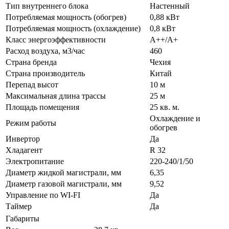
Тип внутреннего блока
Настенный
Потребляемая мощность (обогрев)
0,88 кВт
Потребляемая мощность (охлаждение)
0,8 кВт
Класс энергоэффективности
A++/A+
Расход воздуха, м3/час
460
Страна бренда
Чехия
Страна производитель
Китай
Перепад высот
10 м
Максимальная длина трассы
25 м
Площадь помещения
25 кв. м.
Охлаждение и
Режим работы
обогрев
Инвертор
Да
Хладагент
R 32
Электропитание
220-240/1/50
Диаметр жидкой магистрали, мм
6,35
Диаметр газовой магистрали, мм
9,52
Управление по WI-FI
Да
Таймер
Да
Габариты