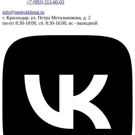
+7 (993) 313-60-03
info@meteorklimat.ru
г. Краснодар, ул. Петра Метальникова, д. 2
пн-пт 8:30-18:00, сб. 8:30-16:00, вс - выходной