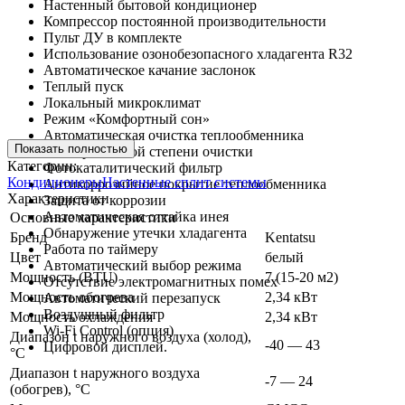
Настенный бытовой кондиционер
Компрессор постоянной производительности
Пульт ДУ в комплекте
Использование озонобезопасного хладагента R32
Автоматическое качание заслонок
Теплый пуск
Локальный микроклимат
Режим «Комфортный сон»
Автоматическая очистка теплообменника
Показать полностью
Фильтр высокой степени очистки
Категории:
Фотокаталитический фильтр
Кондиционеры
Настенные сплит системы
Антикоррозийное покрытие теплообменника
Характеристики
Защита от коррозии
Автоматическая оттайка инея
Основные характеристики
Обнаружение утечки хладагента
Бренд
Kentatsu
Работа по таймеру
Цвет
белый
Автоматический выбор режима
Мощность (BTU)
7 (15-20 м2)
Отсутствие электромагнитных помех
Мощность обогрева
2,34 кВт
Автоматический перезапуск
Воздушный фильтр
Мощность охлаждения
2,34 кВт
Wi-Fi Control (опция)
Диапазон t наружного воздуха (холод),
-40 — 43
Цифровой дисплей.
°C
Диапазон t наружного воздуха
-7 — 24
(обогрев), °C