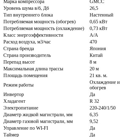
Марка компрессора
GMCC
Уровень шума в/б, Дб
26,5
Тип внутреннего блока
Настенный
Потребляемая мощность (обогрев)
0,65 кВт
Потребляемая мощность (охлаждение)
0,73 кВт
Класс энергоэффективности
A/A
Расход воздуха, м3/час
470
Страна бренда
Япония
Страна производитель
Китай
Перепад высот
8 м
Максимальная длина трассы
20 м
Площадь помещения
21 кв. м.
Охлаждение и
Режим работы
обогрев
Инвертор
Да
Хладагент
R 32
Электропитание
220-240/1/50
Диаметр жидкой магистрали, мм
6,35
Диаметр газовой магистрали, мм
9,52
Управление по WI-FI
Да
Таймер
Да