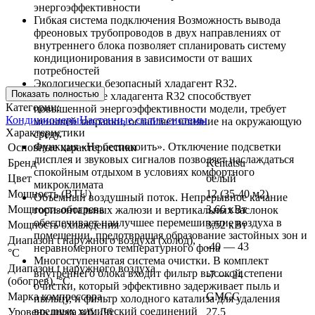
энергоэффективности
Гибкая система подключения Возможность вывода
фреоновых трубопроводов в двух направлениях от
внутреннего блока позволяет спланировать систему
кондиционирования в зависимости от ваших
потребностей
Экологически безопасный хладагент R32.
Показать полностью
Использование хладагента R32 способствует
Категории:
повышенной энергоэффективности модели, требует
Кондиционеры
Настенные сплит системы
меньшей заправки, ослабляет влияние на окружающую
Характеристики
среду.
Функция «Не беспокоить». Отключение подсветки
Основные характеристики
дисплея и звуковых сигналов позволяет наслаждаться
Бренд
Kentatsu
спокойным отдыхом в условиях комфортного
Цвет
белый
микроклимата
Мощность (BTU)
12 (35-40 м2)
Объемный воздушный поток. Непрерывное качание
Мощность обогрева
3,66 кВт
горизонтальных жалюзи и вертикальных заслонок
обеспечивает наилучшее перемешивание воздуха в
Мощность охлаждения
3,52 кВт
помещении, предотвращая образование застойных зон и
Диапазон t наружного воздуха (холод),
-40 — 43
неравномерного температурного фона
°C
Многоступенчатая система очистки. В комплект
Диапазон t наружного воздуха
внутреннего блока входит фильтр высокой степени
-7 — 24
(обогрев), °C
очистки, который эффективно задерживает пыль и
Марка компрессора
GMCC
пыльцу, и фильтр холодного катализа для удаления
вредных химический соединений
Уровень шума в/б, Дб
27,5