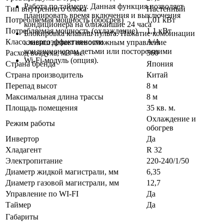
Работа по таймеру. Данная функция позволяет
Тип внутреннего блока
Настенный
планировать время включения и выключения
Потребляемая мощность (обогрев)
1,01 кВт
кондиционера на ближайшие 24 часа
Потребляемая мощность (охлаждение)
1,1 кВт
Блокировка клавиш пульта. Нажатие комбинации
Класс энергоэффективности
A/A
клавиш делает невозможным управление
кондиционером детьми или посторонними
Расход воздуха, м3/час
560
Wi-Fi-модуль (опция).
Страна бренда
Япония
Страна производитель
Китай
Перепад высот
8 м
Максимальная длина трассы
8 м
Площадь помещения
35 кв. м.
Охлаждение и
Режим работы
обогрев
Инвертор
Да
Хладагент
R 32
Электропитание
220-240/1/50
Диаметр жидкой магистрали, мм
6,35
Диаметр газовой магистрали, мм
12,7
Управление по WI-FI
Да
Таймер
Да
Габариты