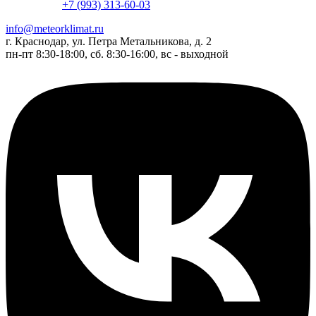
+7 (993) 313-60-03
info@meteorklimat.ru
г. Краснодар, ул. Петра Метальникова, д. 2
пн-пт 8:30-18:00, сб. 8:30-16:00, вс - выходной