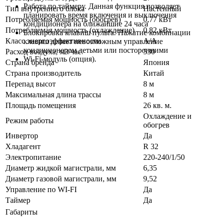
Работа по таймеру. Данная функция позволяет
Тип внутреннего блока
Настенный
планировать время включения и выключения
Потребляемая мощность (обогрев)
0,77 кВт
кондиционера на ближайшие 24 часа
Потребляемая мощность (охлаждение)
0,82 кВт
Блокировка клавиш пульта. Нажатие комбинации
Класс энергоэффективности
A/A
клавиш делает невозможным управление
кондиционером детьми или посторонними
Расход воздуха, м3/час
530
Wi-Fi-модуль (опция).
Страна бренда
Япония
Страна производитель
Китай
Перепад высот
8 м
Максимальная длина трассы
8 м
Площадь помещения
26 кв. м.
Охлаждение и
Режим работы
обогрев
Инвертор
Да
Хладагент
R 32
Электропитание
220-240/1/50
Диаметр жидкой магистрали, мм
6,35
Диаметр газовой магистрали, мм
9,52
Управление по WI-FI
Да
Таймер
Да
Габариты