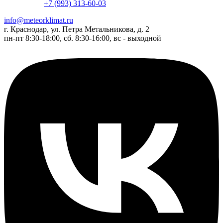
+7 (993) 313-60-03
info@meteorklimat.ru
г. Краснодар, ул. Петра Метальникова, д. 2
пн-пт 8:30-18:00, сб. 8:30-16:00, вс - выходной