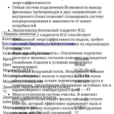
энергоэффективности
Гибкая система подключения Возможность вывода
фреоновых трубопроводов в двух направлениях от
внутреннего блока позволяет спланировать систему
кондиционирования в зависимости от ваших
потребностей
Экологически безопасный хладагент R32.
Показать полностью
Использование хладагента R32 способствует
Категории:
повышенной энергоэффективности модели, требует
Кондиционеры
Настенные сплит системы
меньшей заправки, ослабляет влияние на окружающую
Характеристики
среду.
Функция «Не беспокоить». Отключение подсветки
Основные характеристики
дисплея и звуковых сигналов позволяет наслаждаться
Бренд
Kentatsu
спокойным отдыхом в условиях комфортного
Цвет
белый
микроклимата
Мощность (BTU)
9 (25-30 м2)
Объемный воздушный поток. Непрерывное качание
Мощность обогрева
2,78 кВт
горизонтальных жалюзи и вертикальных заслонок
обеспечивает наи лучшее перемешивание воздуха в
Мощность охлаждения
2,64 кВт
помещении, предотвращая образование застойных зон и
Диапазон t наружного воздуха (холод),
-40 — 43
неравномерного температурного фона
°C
Многоступенчатая система очистки. В комплект
Диапазон t наружного воздуха
внутреннего блока входит фильтр высокой степени
-7 — 24
(обогрев), °C
очистки, который эффективно задерживает пыль и
Марка компрессора
GMCC
пыльцу, и фильтр холодного катализа для удаления
вредных химический соединений
Уровень шума в/б, Дб
27