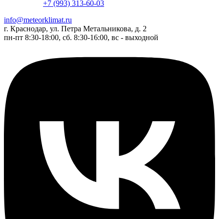
+7 (993) 313-60-03
info@meteorklimat.ru
г. Краснодар, ул. Петра Метальникова, д. 2
пн-пт 8:30-18:00, сб. 8:30-16:00, вс - выходной