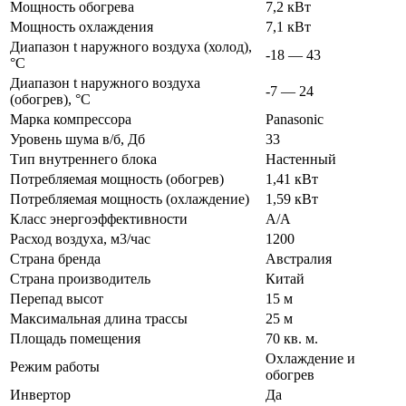
Мощность обогрева
7,2 кВт
Мощность охлаждения
7,1 кВт
Диапазон t наружного воздуха (холод),
-18 — 43
°C
Диапазон t наружного воздуха
-7 — 24
(обогрев), °C
Марка компрессора
Panasonic
Уровень шума в/б, Дб
33
Тип внутреннего блока
Настенный
Потребляемая мощность (обогрев)
1,41 кВт
Потребляемая мощность (охлаждение)
1,59 кВт
Класс энергоэффективности
A/A
Расход воздуха, м3/час
1200
Страна бренда
Австралия
Страна производитель
Китай
Перепад высот
15 м
Максимальная длина трассы
25 м
Площадь помещения
70 кв. м.
Охлаждение и
Режим работы
обогрев
Инвертор
Да