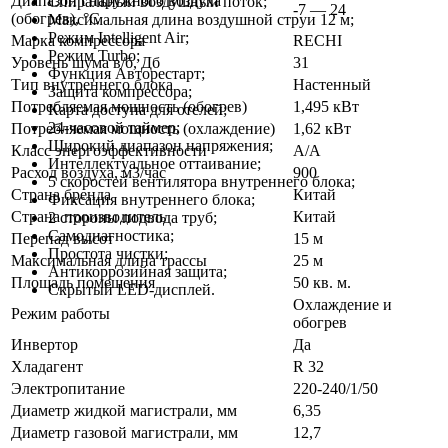
Диапазон t наружного воздуха
Спиральный воздушный поток;
-7 — 24
(обогрев), °C
Максимальная длина воздушной струи 12 м;
Режим Intelligent Air;
Марка компрессора
RECHI
Режим Turbo;
Уровень шума в/б, Дб
31
Функция Авторестарт;
Тип внутреннего блока
Настенный
Защита компрессора;
Потребляемая мощность (обогрев)
1,495 кВт
Карта доступа для отелей;
24-часовой таймер;
Потребляемая мощность (охлаждение)
1,62 кВт
Широкий диапазон напряжения;
Класс энергоэффективности
A/A
Интеллектуальное оттаивание;
Расход воздуха, м3/час
900
5 скоростей вентилятора внутреннего блока;
Страна бренда
Китай
Фиксация внутреннего блока;
Страна производитель
Китай
2 стороны подвода труб;
Самодиагностика;
Перепад высот
15 м
Простота чистки;
Максимальная длина трассы
25 м
Антикоррозийная защита;
Площадь помещения
50 кв. м.
Скрытый LED-дисплей.
Охлаждение и
Режим работы
обогрев
Инвертор
Да
Хладагент
R 32
Электропитание
220-240/1/50
Диаметр жидкой магистрали, мм
6,35
Диаметр газовой магистрали, мм
12,7