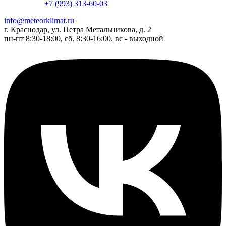
+7 (993) 313-60-03
info@meteorklimat.ru
г. Краснодар, ул. Петра Метальникова, д. 2
пн-пт 8:30-18:00, сб. 8:30-16:00, вс - выходной