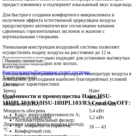
придаст изюминку и подчеркнет изысканный вкус владельца.
Для быстрого создания комфортного микроклимата и
получения эффекта естественной циркуляции воздуха
предусмотрено автоматическое согласование качания
сдвоенных горизонтальных заслонок и жалюзи с
вертикальными створками.
Уникальная конструкция воздушной системы позволяет
осуществлять подачу воздуха на расстояние до 12 м.
Кондиционеры идеально подходят для установки вытянутых
Показать полностью
помещениях, коридорах или холлах.
Категории:
Кондиционеры
Настенные сплит системы
Специальная программа контролирует температуру воздуха в
Характеристики
помещении для создания наиболее благоприятных условий
Основные характеристики
для сна.
Бренд
Haier
Особенности и преимущества Haier HSU-
Цвет
белый
18HPL303/R3/HSU-18HPL103/R3 Coral On/OFF:
Мощность (BTU)
18 (50-60 м2)
Мощность обогрева
5,4 кВт
Класс энергоэффективности A;
Мощность охлаждения
5,2 кВт
Антибактериальный фильтр;
Диапазон t наружного воздуха (холод),
Ag+ покрытие испарителя;
18 — 43
°C
Комфортный сон;