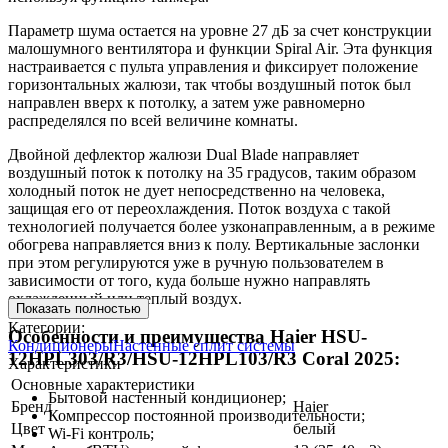
Параметр шума остается на уровне 27 дБ за счет конструкции
малошумного вентилятора и функции Spiral Air. Эта функция
настраивается с пульта управления и фиксирует положение
горизонтальных жалюзи, так чтобы воздушный поток был
направлен вверх к потолку, а затем уже равномерно
распределялся по всей величине комнаты.
Двойной дефлектор жалюзи Dual Blade направляет
воздушный поток к потолку на 35 градусов, таким образом
холодный поток не дует непосредственно на человека,
защищая его от переохлаждения. Поток воздуха с такой
технологией получается более узконаправленным, а в режиме
обогрева направляется вниз к полу. Вертикальные заслонки
при этом регулируются уже в ручную пользователем в
зависимости от того, куда больше нужно направлять
охлажденный или теплый воздух.
Показать полностью
Категории:
Особенности и преимущества Haier HSU-
Кондиционеры
Настенные сплит системы
12HPL303/R3/HSU-12HPL103/R3 Coral 2025:
Характеристики
Основные характеристики
Бытовой настенный кондиционер;
Бренд
Haier
Компрессор постоянной производительности;
Цвет
белый
Wi-Fi контроль;