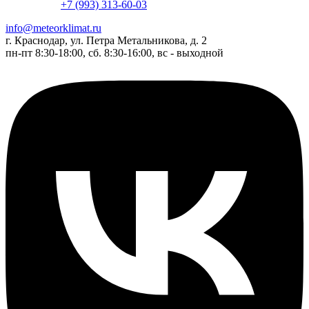
+7 (993) 313-60-03
info@meteorklimat.ru
г. Краснодар, ул. Петра Метальникова, д. 2
пн-пт 8:30-18:00, сб. 8:30-16:00, вс - выходной