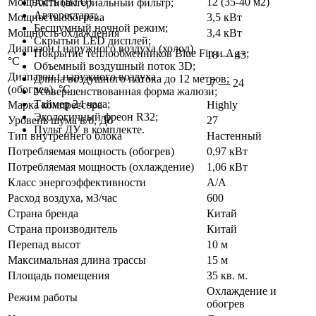
Мощность (BTU)
12 (35-40 м2)
Антибактериальный фильтр;
Авторестарт;
Мощность обогрева
3,5 кВт
Бесшумный ночной режим;
Мощность охлаждения
3,4 кВт
Скрытый LED дисплей;
Диапазон t наружного воздуха (холод),
Покрытие теплообменников Blue Fin и Ag+;
18 — 43
°C
Объемный воздушный поток 3D;
Диапазон t наружного воздуха
Длина воздушного потока до 12 метров;
-7 — 24
(обогрев), °C
Усовершенствованная форма жалюзи;
Таймер 24 часа;
Марка компрессора
Highly
Экологичный фреон R32;
Уровень шума в/б, Дб
27
Пульт ДУ в комплекте.
Тип внутреннего блока
Настенный
Потребляемая мощность (обогрев)
0,97 кВт
Потребляемая мощность (охлаждение)
1,06 кВт
Класс энергоэффективности
A/A
Расход воздуха, м3/час
600
Страна бренда
Китай
Страна производитель
Китай
Перепад высот
10 м
Максимальная длина трассы
15 м
Площадь помещения
35 кв. м.
Охлаждение и
Режим работы
обогрев