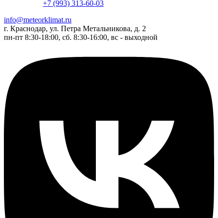
+7 (993) 313-60-03
info@meteorklimat.ru
г. Краснодар, ул. Петра Метальникова, д. 2
пн-пт 8:30-18:00, сб. 8:30-16:00, вс - выходной