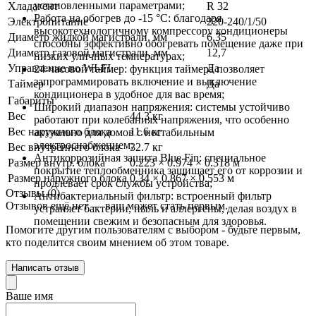
установленными параметрами;
Хладагент
R 32
Работа на обогрев до -15 °C: благодаря
Электропитание
220-240/1/50
высокотехнологичному компрессору кондиционеры
Диаметр жидкой магистрали, мм
6,35
способны эффективно обогревать помещение даже при
Диаметр газовой магистрали, мм
12,7
низких уличных температурах;
Управление по WI-FI
Да
24-часовой таймер: функция таймера позволяет
запрограммировать включение и выключение
Таймер
Да
кондиционера в удобное для вас время;
Габариты
Широкий диапазон напряжения: системы устойчиво
Вес
44.3 кг
работают при колебаниях напряжения, что особенно
Вес наружного блока
11.6 кг
актуально для домов с нестабильным
электроснабжением;
Вес внутреннего блока
32.7 кг
Антикоррозийная защита Blue Fin: специальное
Размер внутр. блока
0.223 × 0.974 × 0.318 м
покрытие теплообменника защищает его от коррозии и
Размер наружного блока
0.34 × 0.867 × 0.553 м
продлевает срок службы устройства;
Отзывы (0)
Антибактериальный фильтр: встроенный фильтр
Отзывов ещё нет — ваш может стать первым.
устраняет бактерии, пыль и аллергены, делая воздух в
помещении свежим и безопасным для здоровья.
Помогите другим пользователям с выбором - будьте первым,
кто поделится своим мнением об этом товаре.
Написать отзыв
Ваше имя