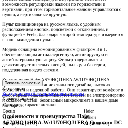
возможность регулировки жалюзи по горизонтали и
вертикали, при этом горизонтальные жалюзи управляются с
пульта, а вертикальные вручную.
Пульт кондиционера на русском языке, с удобным
расположением кнопок, подсветкой с отключением, и
функцией «iFeel», благодаря которой температура измеряется
в зоне нахождения пульта.
Модель оснащена комбинированным фильтром 3 в 1,
обеспечивающим антиаллергенную, антивирусную и
антибактериальную защиту. Фильтр задерживает и
дезактивирует пылевых клещей, пыльцу и бактерии,
поддерживая воздух свежим.
Кондиционер Haier AS70HQJ1HRA-W/1U70HQJ1FRA
Показать полностью
Quantum — это сочетание стильного дизайна, высоких
Категории:
технологий и надежной работы. Они гарантируют комфорт в
Кондиционеры
Настенные сплит системы
любое время года, минимизируют затраты на электроэнергию
Характеристики
и создают чистый, безопасный микроклимат в вашем доме
Основные характеристики
или офисе.
Бренд
Haier
Особенности и преимущества Haier
Цвет
белый
AS70HQJ1HRA-W/1U70HQJ1FRA Quantum DC
Мощность (BTU)
24 (70-80 м2)