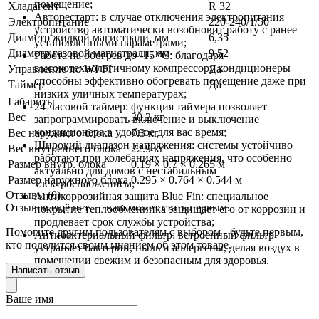
помещение;
Хладагент
R 32
Авторестарт: в случае отключения электропитания
Электропитание
220-240/1/50
устройство автоматически возобновит работу с ранее
Диаметр жидкой магистрали, мм
6,35
установленными параметрами;
Диаметр газовой магистрали, мм
9,52
Работа на обогрев до -15 °C: благодаря
высокотехнологичному компрессору кондиционеры
Управление по WI-FI
Да
способны эффективно обогревать помещение даже при
Таймер
Да
низких уличных температурах;
Габариты
24-часовой таймер: функция таймера позволяет
Вес
30.2 кг
запрограммировать включение и выключение
кондиционера в удобное для вас время;
Вес наружного блока
7.3 кг
Широкий диапазон напряжения: системы устойчиво
Вес внутреннего блока
22.9 кг
работают при колебаниях напряжения, что особенно
Размер внутр. блока
0.19 × 0.7 × 0.265 м
актуально для домов с нестабильным
Размер наружного блока
0.295 × 0.764 × 0.544 м
электроснабжением;
Отзывы (0)
Антикоррозийная защита Blue Fin: специальное
Отзывов ещё нет — ваш может стать первым.
покрытие теплообменника защищает его от коррозии и
продлевает срок службы устройства;
Помогите другим пользователям с выбором - будьте первым,
Антибактериальный фильтр: встроенный фильтр
кто поделится своим мнением об этом товаре.
устраняет бактерии, пыль и аллергены, делая воздух в
помещении свежим и безопасным для здоровья.
Написать отзыв
Ваше имя