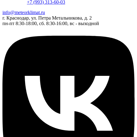
+7 (993) 313-60-03
info@meteorklimat.ru
г. Краснодар, ул. Петра Метальникова, д. 2
пн-пт 8:30-18:00, сб. 8:30-16:00, вс - выходной