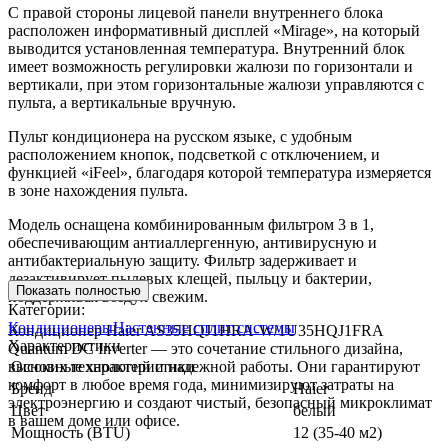
С правой стороны лицевой панели внутреннего блока
расположен информативный дисплей «Mirage», на который
выводится установленная температура. Внутренний блок
имеет возможность регулировки жалюзи по горизонтали и
вертикали, при этом горизонтальные жалюзи управляются с
пульта, а вертикальные вручную.
Пульт кондиционера на русском языке, с удобным
расположением кнопок, подсветкой с отключением, и
функцией «iFeel», благодаря которой температура измеряется
в зоне нахождения пульта.
Модель оснащена комбинированным фильтром 3 в 1,
обеспечивающим антиаллергенную, антивирусную и
антибактериальную защиту. Фильтр задерживает и
дезактивирует пылевых клещей, пыльцу и бактерии,
Показать полностью
поддерживая воздух свежим.
Категории:
Кондиционеры
Настенные сплит системы
Кондиционер Haier AS35HQJ1HRA-W/1U35HQJ1FRA
Характеристики
Quantum DC Inverter — это сочетание стильного дизайна,
высоких технологий и надежной работы. Они гарантируют
Основные характеристики
комфорт в любое время года, минимизируют затраты на
Бренд
Haier
электроэнергию и создают чистый, безопасный микроклимат
Цвет
белый
в вашем доме или офисе.
Мощность (BTU)
12 (35-40 м2)