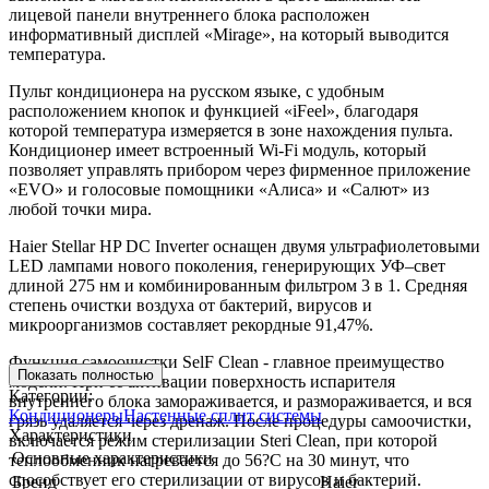
лицевой панели внутреннего блока расположен
информативный дисплей «Mirage», на который выводится
температура.
Пульт кондиционера на русском языке, с удобным
расположением кнопок и функцией «iFeel», благодаря
которой температура измеряется в зоне нахождения пульта.
Кондиционер имеет встроенный Wi-Fi модуль, который
позволяет управлять прибором через фирменное приложение
«EVO» и голосовые помощники «Алиса» и «Салют» из
любой точки мира.
Haier Stellar HP DC Inverter оснащен двумя ультрафиолетовыми
LED лампами нового поколения, генерирующих УФ–свет
длиной 275 нм и комбинированным фильтром 3 в 1. Средняя
степень очистки воздуха от бактерий, вирусов и
микроорганизмов составляет рекордные 91,47%.
Функция самоочистки SelF Clean - главное преимущество
Показать полностью
модели. При ее активации поверхность испарителя
Категории:
внутреннего блока замораживается, и размораживается, и вся
Кондиционеры
Настенные сплит системы
грязь удаляется через дренаж. После процедуры самоочистки,
Характеристики
включается режим стерилизации Steri Clean, при которой
Основные характеристики
теплообменник нагревается до 56?С на 30 минут, что
способствует его стерилизации от вирусов и бактерий.
Бренд
Haier