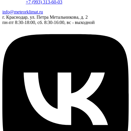
+7 (993) 313-60-03
info@meteorklimat.ru
г. Краснодар, ул. Петра Метальникова, д. 2
пн-пт 8:30-18:00, сб. 8:30-16:00, вс - выходной