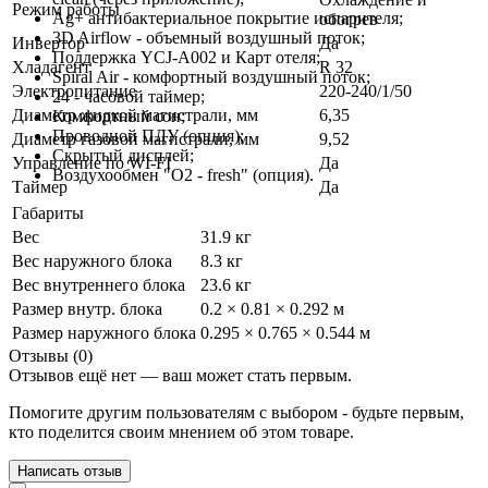
Режим работы
Ag+ антибактериальное покрытие испарителя;
обогрев
3D Airflow - объемный воздушный поток;
Инвертор
Да
Поддержка YCJ-A002 и Карт отеля;
Хладагент
R 32
Spiral Air - комфортный воздушный поток;
Электропитание
220-240/1/50
24 - часовой таймер;
Диаметр жидкой магистрали, мм
6,35
Комфортный сон;
Проводной ПДУ (опция);
Диаметр газовой магистрали, мм
9,52
Скрытый дисплей;
Управление по WI-FI
Да
Воздухообмен "О2 - fresh" (опция).
Таймер
Да
Габариты
Вес
31.9 кг
Вес наружного блока
8.3 кг
Вес внутреннего блока
23.6 кг
Размер внутр. блока
0.2 × 0.81 × 0.292 м
Размер наружного блока
0.295 × 0.765 × 0.544 м
Отзывы (0)
Отзывов ещё нет — ваш может стать первым.
Помогите другим пользователям с выбором - будьте первым,
кто поделится своим мнением об этом товаре.
Написать отзыв