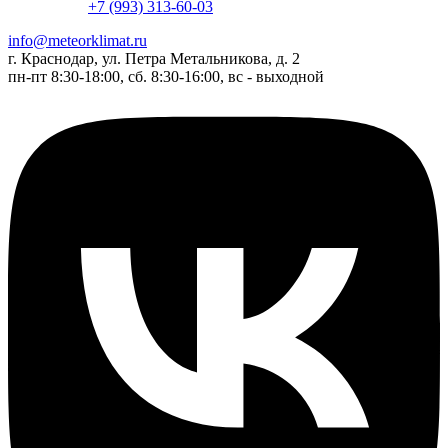
+7 (993) 313-60-03
info@meteorklimat.ru
г. Краснодар, ул. Петра Метальникова, д. 2
пн-пт 8:30-18:00, сб. 8:30-16:00, вс - выходной