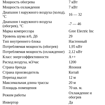
Мощность обогрева
7 кВт
Мощность охлаждения
7 кВт
Диапазон t наружного воздуха (холод),
16 — 32
°C
Диапазон t наружного воздуха
-7 — 46
(обогрев), °C
Марка компрессора
Gree Electric Inc
Уровень шума в/б, Дб
29
Тип внутреннего блока
Настенный
Потребляемая мощность (обогрев)
1,95 кВт
Потребляемая мощность (охлаждение)
2,12 кВт
Класс энергоэффективности
A++
Расход воздуха, м3/час
1200
Страна бренда
Япония
Страна производитель
Китай
Перепад высот
12 м
Максимальная длина трассы
20 м
Площадь помещения
70 кв. м.
Охлаждение и
Режим работы
обогрев
Инвертор
Да