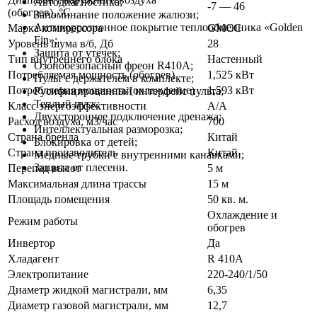
Автодиагностика;
-7 — 46
(обогрев), °C
Запоминание положение жалюзи;
Антикоррозионное покрытие теплообменника «Golden
Марка компрессора
GMCC
Fin»;
Уровень шума в/б, Дб
28
Защита от утечек;
Тип внутреннего блока
Настенный
Озонобезопасный фреон R410A;
Потребляемая мощность (обогрев)
1,525 кВт
Пульт с держателем в комплекте;
Потребляемая мощность (охлаждение)
1,593 кВт
Русифицированный интерфейс пульта;
Теплый пуск;
Класс энергоэффективности
A/A
Двухстороннее подключение дренажа;
Расход воздуха, м3/час
700
Интеллектуальная разморозка;
Страна бренда
Китай
Блокировка от детей;
Страна производитель
Китай
Медные трубки с внутренними канавками;
Защита от плесени.
Перепад высот
5 м
Максимальная длина трассы
15 м
Площадь помещения
50 кв. м.
Охлаждение и
Режим работы
обогрев
Инвертор
Да
Хладагент
R 410A
Электропитание
220-240/1/50
Диаметр жидкой магистрали, мм
6,35
Диаметр газовой магистрали, мм
12,7