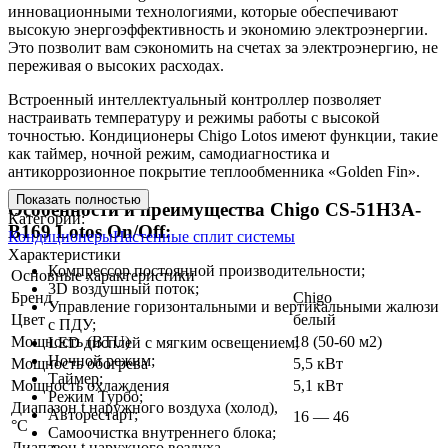
инновационными технологиями, которые обеспечивают
высокую энергоэффективность и экономию электроэнергии.
Это позволит вам сэкономить на счетах за электроэнергию, не
переживая о высоких расходах.
Встроенный интеллектуальный контроллер позволяет
настраивать температуру и режимы работы с высокой
точностью. Кондиционеры Chigo Lotos имеют функции, такие
как таймер, ночной режим, самодиагностика и
антикоррозионное покрытие теплообменника «Golden Fin».
Показать полностью
Особенности и преимущества Chigo CS-51H3A-
Категории:
B169 Lotos On/Off:
Кондиционеры
Настенные сплит системы
Характеристики
Компрессор постоянной производительности;
Основные характеристики
3D воздушный поток;
Бренд
Chigo
Управление горизонтальными и вертикальными жалюзи
Цвет
белый
с ПДУ;
Мощность (BTU)
18 (50-60 м2)
LED дисплей с мягким освещением;
Ночной режим;
Мощность обогрева
5,5 кВт
Таймер;
Мощность охлаждения
5,1 кВт
Режим Турбо;
Диапазон t наружного воздуха (холод),
Авторестарт;
16 — 46
°C
Самоочистка внутреннего блока;
Диапазон t наружного воздуха