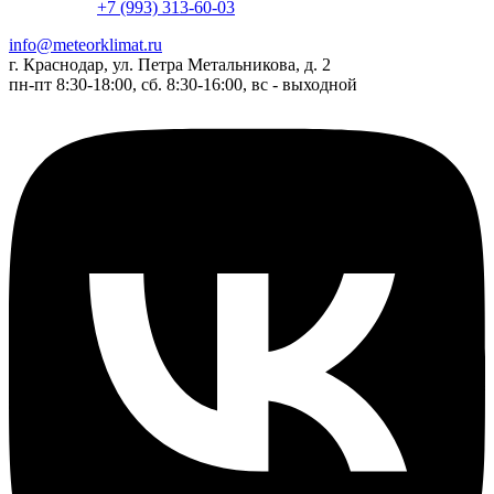
+7 (993) 313-60-03
info@meteorklimat.ru
г. Краснодар, ул. Петра Метальникова, д. 2
пн-пт 8:30-18:00, сб. 8:30-16:00, вс - выходной