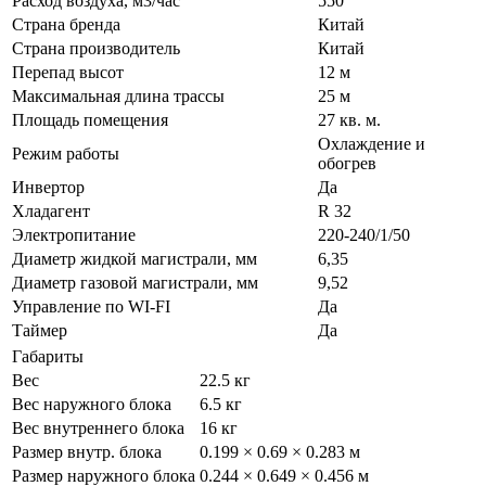
Расход воздуха, м3/час
550
Страна бренда
Китай
Страна производитель
Китай
Перепад высот
12 м
Максимальная длина трассы
25 м
Площадь помещения
27 кв. м.
Охлаждение и
Режим работы
обогрев
Инвертор
Да
Хладагент
R 32
Электропитание
220-240/1/50
Диаметр жидкой магистрали, мм
6,35
Диаметр газовой магистрали, мм
9,52
Управление по WI-FI
Да
Таймер
Да
Габариты
Вес
22.5 кг
Вес наружного блока
6.5 кг
Вес внутреннего блока
16 кг
Размер внутр. блока
0.199 × 0.69 × 0.283 м
Размер наружного блока
0.244 × 0.649 × 0.456 м