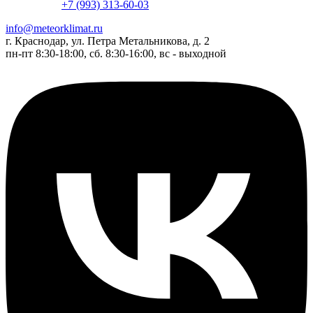
+7 (993) 313-60-03
info@meteorklimat.ru
г. Краснодар, ул. Петра Метальникова, д. 2
пн-пт 8:30-18:00, сб. 8:30-16:00, вс - выходной