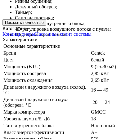
Режим осушения;
Дежурный обогрев;
Таймер;
Самодиагностика;
Показать полностью
Самоочистка внутреннего блока;
Категории:
4D регулировка воздушного потока с пульта;
Кондиционеры
Настенные сплит системы
Подсветка экрана пульта.
Характеристики
Основные характеристики
Бренд
Centek
Цвет
белый
Мощность (BTU)
9 (25-30 м2)
Мощность обогрева
2,85 кВт
Мощность охлаждения
2,65 кВт
Диапазон t наружного воздуха (холод),
16 — 49
°C
Диапазон t наружного воздуха
-20 — 24
(обогрев), °C
Марка компрессора
GMCC
Уровень шума в/б, Дб
18
Тип внутреннего блока
Настенный
Класс энергоэффективности
A+