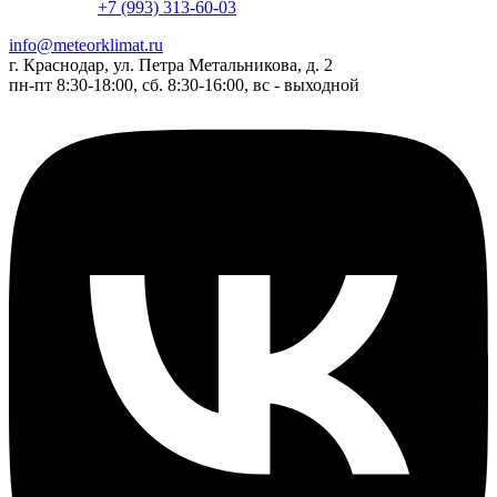
+7 (993) 313-60-03
info@meteorklimat.ru
г. Краснодар, ул. Петра Метальникова, д. 2
пн-пт 8:30-18:00, сб. 8:30-16:00, вс - выходной