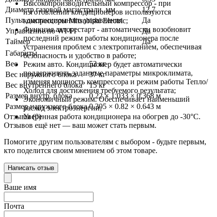
Высокопроизводительный компрессор - при
Диаметр газовой магистрали, мм
12,7
изготовлении кондиционеров используются
Пульт дистанционного управления
Да
компрессоры Mitsubishi Electric;
Функция авторестарт - автоматически возобновит
Управление по WI-FI
Да
последний режим работы кондиционера после
Таймер
Да
устранения проблем с электропитанием, обеспечивая
Габариты
безопасность и удобство в работе;
Вес
52 кг
Режим авто. Кондиционер будет автоматически
поддерживать заданные параметры микроклимата,
Вес наружного блока
37 кг
изменяя мощность компрессора и режим работы Тепло/
Вес внутреннего блока
15 кг
Холод для достижения требуемого результата;
Размер внутр. блока
0.22 × 1.033 × 0.368 м
Экономичный режим. Обеспечивает наименьший
Размер наружного блока
0.305 × 0.82 × 0.643 м
расход электроэнергии;
Отзывы (0)
Уверенная работа кондиционера на обогрев до -30°С.
Отзывов ещё нет — ваш может стать первым.
Помогите другим пользователям с выбором - будьте первым,
кто поделится своим мнением об этом товаре.
Написать отзыв
Ваше имя
Почта