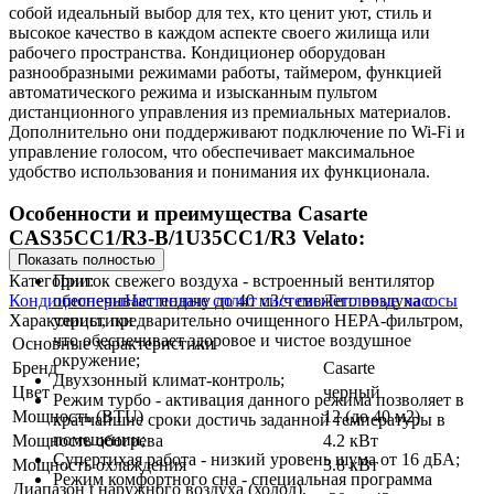
собой идеальный выбор для тех, кто ценит уют, стиль и
высокое качество в каждом аспекте своего жилища или
рабочего пространства. Кондиционер оборудован
разнообразными режимами работы, таймером, функцией
автоматического режима и изысканным пультом
дистанционного управления из премиальных материалов.
Дополнительно они поддерживают подключение по Wi-Fi и
управление голосом, что обеспечивает максимальное
удобство использования и понимания их функционала.
Особенности и преимущества Casarte
CAS35CC1/R3-B/1U35CC1/R3 Velato:
Показать полностью
Категории:
Приток свежего воздуха - встроенный вентилятор
Кондиционеры
Настенные сплит системы
Тепловые насосы
обеспечивает подачу до 40 м3/ч свежего воздуха с
Характеристики
улицы, предварительно очищенного HEPA-фильтром,
что обеспечивает здоровое и чистое воздушное
Основные характеристики
окружение;
Бренд
Casarte
Двухзонный климат-контроль;
Цвет
черный
Режим турбо - активация данного режима позволяет в
Мощность (BTU)
12 (до 40 м2)
кратчайшие сроки достичь заданной температуры в
помещении;
Мощность обогрева
4.2 кВт
Супертихая работа - низкий уровень шума от 16 дБА;
Мощность охлаждения
3.8 кВт
Режим комфортного сна - специальная программа
Диапазон t наружного воздуха (холод),