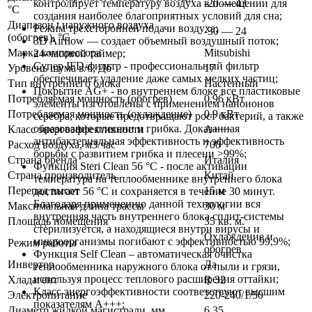
-20 — 43
контролирует температуру воздуха в помещении для
°C
создания наиболее благоприятных условий для сна;
Диапазон t наружного воздуха
Режим трёхсторонней подачи воздуха;
-30 — 24
(обогрев), °C
3D Airflow — создает объемный воздушный поток;
Марка компрессора
Mitsubishi
24-часовой таймер;
Супер IFD-фильтр - профессиональный фильтр
Уровень шума в/б, Дб
17
обеспечивает удаление даже самых мелких частиц;
Тип внутреннего блока
Настенный
Покрытие AG+ - во внутреннем блоке все пластиковые
Потребляемая мощность (обогрев)
0.96 кВт
элементы изготовлены с применением наноионов
Потребляемая мощность (охлаждение)
0.9 кВт
серебра, которые предотвращают рост бактерий, а также
образование плесени и грибка. Доказанная
Класс энергоэффективности
A+++
антибактериальная эффективность и эффективность
Расход воздуха, м3/час
700
борьбы с развитием грибка и плесени >99%;
Страна бренда
Италия
Функция Steri Clean 56 °C - после активации
Страна производитель
Китай
температура на теплообменнике внутреннего блока
Перепад высот
15 м
достигает 56 °C и сохраняется в течение 30 минут.
Благодаря применению данной технологии вся
Максимальная длина трассы
30 м
внутренняя часть внутреннего блока сплит-системы
Площадь помещения
35 кв. м.
стерилизуется, а находящиеся внутри вирусы и
Охлаждение и
микроорганизмы погибают с эффективностью 99,9%;
Режим работы
обогрев
Функция Self Clean – автоматическая очистка
Инвертор
Да
теплообменника наружного блока от пыли и грязи,
используя процесс теплового расширения оттайки;
Хладагент
R 32
Класс энергоэффективности соответствуют высшим
Электропитание
220-240/1/50
показателям A+++;
Диаметр жидкой магистрали, мм
6,35