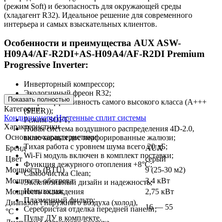
(режим Soft) и безопасность для окружающей среды
(хладагент R32). Идеальное решение для современного
интерьера и самых взыскательных клиентов.
Особенности и преимущества AUX ASW-
H09A4/AF-R2DI+AS-H09A4/AF-R2DI Premium
Progressive Inverter:
Инверторный компрессор;
Экологичный фреон R32;
Показать полностью
Энергоэффективность самого высокого класса (А+++
Категории:
(SEER));
Кондиционеры
Настенные сплит системы
Режим SOFT;
Характеристики
Новая система воздушного распределения 4D-2.0,
Основные характеристики
включающая две перфорированные жалюзи;
Тихая работа с уровнем шума всего 20 дБ;
Бренд
AUX
Wi-Fi модуль включен в комплект поставки;
Цвет
серый
Функция дежурного отопления +8°C;
Мощность (BTU)
9 (25-30 м2)
Самоочистка Clean;
Мощность обогрева
3,4 кВт
Эксклюзивный дизайн и надежность;
Ионизация;
Мощность охлаждения
2,75 кВт
Плазменный фильтр;
Диапазон t наружного воздуха (холод),
16 — 55
Серебристая отделка передней панели;
°C
Пульт ДУ в комплекте.