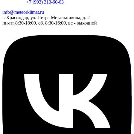
+7 (993) 313-60-03
info@meteorklimat.ru
г. Краснодар, ул. Петра Метальникова, д. 2
пн-пт 8:30-18:00, сб. 8:30-16:00, вс - выходной