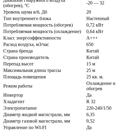
Диапазон t наружного воздуха
-20 — 32
(обогрев), °C
Уровень шума в/б, Дб
20
Тип внутреннего блока
Настенный
Потребляемая мощность (обогрев)
0,72 кВт
Потребляемая мощность (охлаждение)
0,64 кВт
Класс энергоэффективности
A+++
Расход воздуха, м3/час
650
Страна бренда
Китай
Страна производитель
Китай
Перепад высот
15 м
Максимальная длина трассы
25 м
Площадь помещения
25 кв. м.
Охлаждение и
Режим работы
обогрев
Инвертор
Да
Хладагент
R 32
Электропитание
220-240/1/50
Диаметр жидкой магистрали, мм
6,35
Диаметр газовой магистрали, мм
9,52
Управление по WI-FI
Да