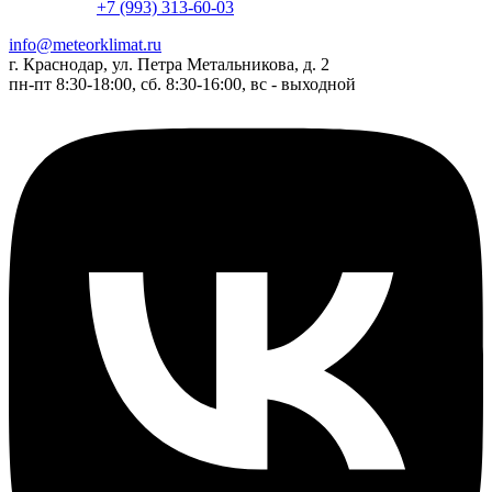
+7 (993) 313-60-03
info@meteorklimat.ru
г. Краснодар, ул. Петра Метальникова, д. 2
пн-пт 8:30-18:00, сб. 8:30-16:00, вс - выходной