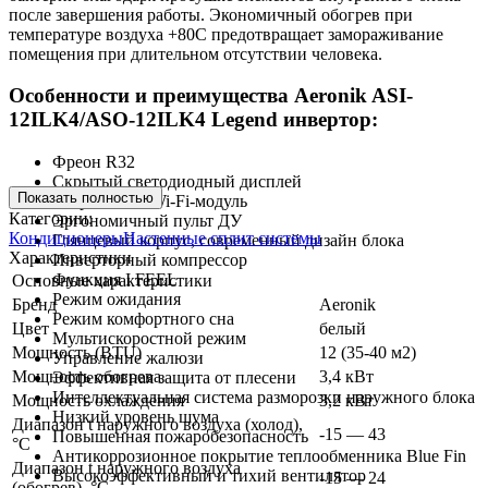
после завершения работы. Экономичный обогрев при
температуре воздуха +80С предотвращает замораживание
помещения при длительном отсутствии человека.
Особенности и преимущества Aeronik ASI-
12ILK4/ASO-12ILK4 Legend инвертор:
Фреон R32
Скрытый светодиодный дисплей
Показать полностью
Встроенный Wi-Fi-модуль
Категории:
Эргономичный пульт ДУ
Кондиционеры
Настенные сплит системы
Глянцевый корпус, современный дизайн блока
Характеристики
Инверторный компрессор
Функция I FEEL
Основные характеристики
Режим ожидания
Бренд
Aeronik
Режим комфортного сна
Цвет
белый
Мультискоростной режим
Мощность (BTU)
12 (35-40 м2)
Управление жалюзи
Мощность обогрева
3,4 кВт
Эффективная защита от плесени
Интеллектуальная система разморозки наружного блока
Мощность охлаждения
3,2 кВт
Низкий уровень шума
Диапазон t наружного воздуха (холод),
-15 — 43
Повышенная пожаробезопасность
°C
Антикоррозионное покрытие теплообменника Blue Fin
Диапазон t наружного воздуха
Высокоэффективный и тихий вентилятор
-15 — 24
(обогрев), °C