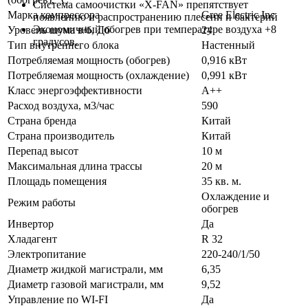
Система самоочистки «X-FAN» препятствует
Марка компрессора
Gree Electric Inc
появлению и распространению плесени и бактерий
Экономичный обогрев при температуре воздуха +8
Уровень шума в/б, Дб
24
градусов.
Тип внутреннего блока
Настенный
Потребляемая мощность (обогрев)
0,916 кВт
Потребляемая мощность (охлаждение)
0,991 кВт
Класс энергоэффективности
A++
Расход воздуха, м3/час
590
Страна бренда
Китай
Страна производитель
Китай
Перепад высот
10 м
Максимальная длина трассы
20 м
Площадь помещения
35 кв. м.
Охлаждение и
Режим работы
обогрев
Инвертор
Да
Хладагент
R 32
Электропитание
220-240/1/50
Диаметр жидкой магистрали, мм
6,35
Диаметр газовой магистрали, мм
9,52
Управление по WI-FI
Да