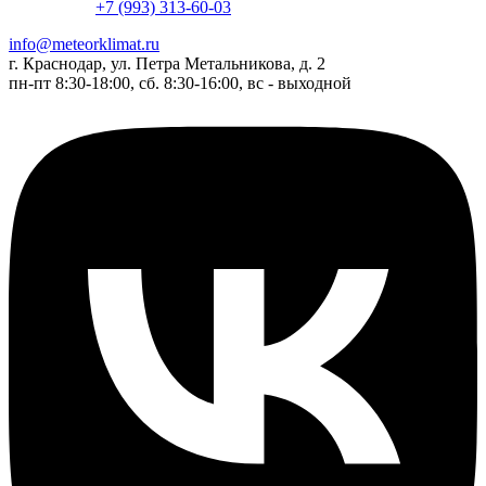
+7 (993) 313-60-03
info@meteorklimat.ru
г. Краснодар, ул. Петра Метальникова, д. 2
пн-пт 8:30-18:00, сб. 8:30-16:00, вс - выходной