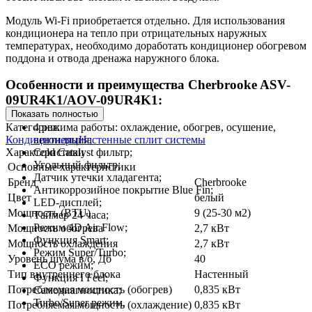
Модуль Wi-Fi приобретается отдельно. Для использования
кондиционера на тепло при отрицательных наружных
температурах, необходимо доработать кондиционер обогревом
поддона и отвода дренажа наружного блока.
Особенности и преимущества Cherbrooke ASV-
09UR4K1/AOV-09UR4K1:
Показать полностью
Категории:
4 режима работы: охлаждение, обогрев, осушение,
Кондиционеры
Настенные сплит системы
вентиляция;
Характеристики
Cold Catalyst фильтр;
Угольный фильтр;
Основные характеристики
Датчик утечки хладагента;
Бренд
Cherbrooke
Антикоррозийное покрытие Blue Fin;
Цвет
белый
LED-дисплей;
Мощность (BTU)
9 (25-30 м2)
Таймер 24 часа;
Режим 4D Air Flow;
Мощность обогрева
2,7 кВт
Функция Smart;
Мощность охлаждения
2,7 кВт
Режим Super/Turbo;
Уровень шума в/б, Дб
40
ECO режим;
Тип внутреннего блока
Настенный
Функция I Feel;
Потребляемая мощность (обогрев)
0,835 кВт
Самодиагностика;
Turbo/Super режим.
Потребляемая мощность (охлаждение)
0,835 кВт