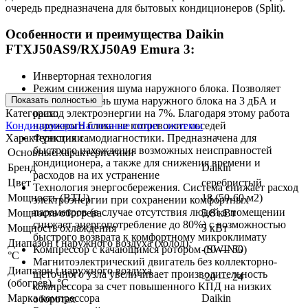
очередь предназначена для бытовых кондиционеров (Split).
Особенности и преимущества Daikin
FTXJ50AS9/RXJ50A9 Emura 3:
Инверторная технология
Режим снижения шума наружного блока. Позволяет
Показать полностью
снизить уровень шума наружного блока на 3 дБА и
Категории:
расход электроэнергии на 7%. Благодаря этому работа
Кондиционеры
Настенные сплит системы
наружного блока не потревожит соседей
Характеристики
Функция самодиагностики. Предназначена для
быстрого нахождения возможных неисправностей
Основные характеристики
кондиционера, а также для снижения времени и
Бренд
Daikin
расходов на их устранение
Цвет
серебристый
Технология энергосбережения. Система снижает расход
Мощность (BTU)
18 (50-60 м2)
электроэнергии при сохранении комфортных
параметров (в случае отсутствия людей в помещении
Мощность обогрева
5,8 кВт
снижает энергопотребление до 80%) с возможностью
Мощность охлаждения
5 кВт
быстрого возврата к комфортному микроклимату
Диапазон t наружного воздуха (холод),
-10 — 50
Компрессор с качающимся ротором (SWING)
°C
Магнитоэлектрический двигатель без коллекторно-
Диапазон t наружного воздуха
щеточного узла увеличивает производительность
-20 — 24
(обогрев), °C
компрессора за счет повышенного КПД на низких
Марка компрессора
Daikin
оборотах