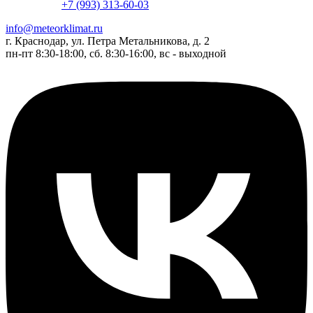
+7 (993) 313-60-03
info@meteorklimat.ru
г. Краснодар, ул. Петра Метальникова, д. 2
пн-пт 8:30-18:00, сб. 8:30-16:00, вс - выходной