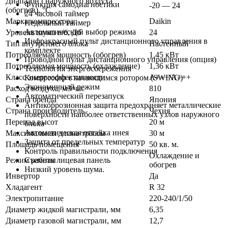
Диапазон t наружного воздуха
Функция самодиагностики
-20 — 24
(обогрев), °C
24 часовой таймер
Марка компрессора
Daikin
Недельный таймер
Автоматический выбор режима
Уровень шума в/б, Дб
24
Инфракрасный пульт дистанционного управления в
Тип внутреннего блока
Настенный
комплекте
Потребляемая мощность (обогрев)
1,45 кВт
Проводной пульт дистанционного управления (опция)
Потребляемая мощность (охлаждение)
1,36 кВт
Технология энергосбережения
Класс энергоэффективности
A+++/A+++
Компрессор с качающимся ротором (SWING)
Экономичный режим
Расход воздуха, м3/час
810
Автоматический перезапуск
Страна бренда
Япония
Антикоррозионная защита предохраняет металлические
Страна производитель
Чехия
поверхности наиболее ответственных узлов наружного
Перепад высот
20 м
блока
Автоматическая оттайка инея
Максимальная длина трассы
30 м
Защита от предельных температур
Площадь помещения
50 кв. м.
Контроль правильности подключения
Охлаждение и
Режим работы
Съемная лицевая панель
обогрев
Низкий уровень шума.
Инвертор
Да
Хладагент
R 32
Электропитание
220-240/1/50
Диаметр жидкой магистрали, мм
6,35
Диаметр газовой магистрали, мм
12,7