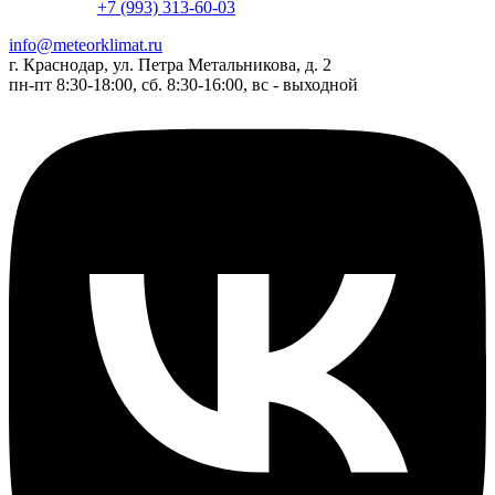
+7 (993) 313-60-03
info@meteorklimat.ru
г. Краснодар, ул. Петра Метальникова, д. 2
пн-пт 8:30-18:00, сб. 8:30-16:00, вс - выходной