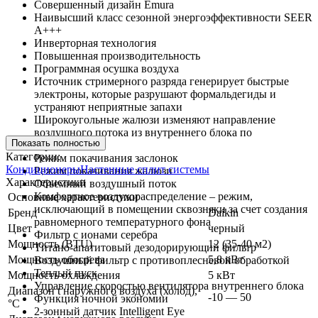
Совершенный дизайн Emura
Наивысший класс сезонной энергоэффективности SEER
А+++
Инверторная технология
Повышенная производительность
Программная осушка воздуха
Источник стримерного разряда генерирует быстрые
электроны, которые разрушают формальдегиды и
устраняют неприятные запахи
Широкоугольные жалюзи изменяют направление
воздушного потока из внутреннего блока по
Показать полностью
горизонтали
Категории:
Режим покачивания заслонок
Кондиционеры
Настенные сплит системы
Режим покачивания жалюзи
Характеристики
Объемный воздушный поток
Комфортное воздухораспределение – режим,
Основные характеристики
исключающий в помещении сквозняки за счет создания
Бренд
Daikin
равномерного температурного фона
Цвет
черный
Фильтр с ионами серебра
Мощность (BTU)
12 (35-40 м2)
Титано-апатитовый дезодорирующий фильтр
Мощность обогрева
5,8 кВт
Воздушный фильтр с противоплесневой обработкой
Теплый пуск
Мощность охлаждения
5 кВт
Управление скоростью вентилятора внутреннего блока
Диапазон t наружного воздуха (холод),
-10 — 50
Функция ночной экономии
°C
2-зонный датчик Intelligent Eye