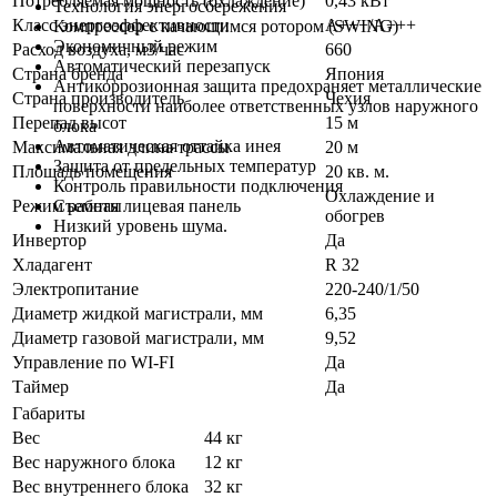
Потребляемая мощность (охлаждение)
0,43 кВт
Технология энергосбережения
Класс энергоэффективности
A+++/A+++
Компрессор с качающимся ротором (SWING)
Экономичный режим
Расход воздуха, м3/час
660
Автоматический перезапуск
Страна бренда
Япония
Антикоррозионная защита предохраняет металлические
Страна производитель
Чехия
поверхности наиболее ответственных узлов наружного
Перепад высот
15 м
блока
Автоматическая оттайка инея
Максимальная длина трассы
20 м
Защита от предельных температур
Площадь помещения
20 кв. м.
Контроль правильности подключения
Охлаждение и
Режим работы
Съемная лицевая панель
обогрев
Низкий уровень шума.
Инвертор
Да
Хладагент
R 32
Электропитание
220-240/1/50
Диаметр жидкой магистрали, мм
6,35
Диаметр газовой магистрали, мм
9,52
Управление по WI-FI
Да
Таймер
Да
Габариты
Вес
44 кг
Вес наружного блока
12 кг
Вес внутреннего блока
32 кг