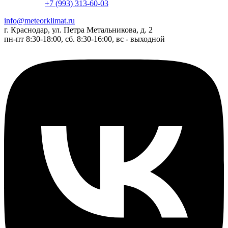
+7 (993) 313-60-03
info@meteorklimat.ru
г. Краснодар, ул. Петра Метальникова, д. 2
пн-пт 8:30-18:00, сб. 8:30-16:00, вс - выходной