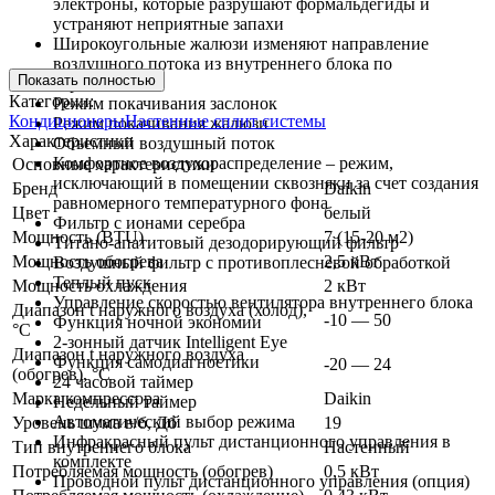
электроны, которые разрушают формальдегиды и
устраняют неприятные запахи
Широкоугольные жалюзи изменяют направление
воздушного потока из внутреннего блока по
Показать полностью
горизонтали
Категории:
Режим покачивания заслонок
Кондиционеры
Настенные сплит системы
Режим покачивания жалюзи
Характеристики
Объемный воздушный поток
Комфортное воздухораспределение – режим,
Основные характеристики
исключающий в помещении сквозняки за счет создания
Бренд
Daikin
равномерного температурного фона
Цвет
белый
Фильтр с ионами серебра
Мощность (BTU)
7 (15-20 м2)
Титано-апатитовый дезодорирующий фильтр
Мощность обогрева
2,5 кВт
Воздушный фильтр с противоплесневой обработкой
Теплый пуск
Мощность охлаждения
2 кВт
Управление скоростью вентилятора внутреннего блока
Диапазон t наружного воздуха (холод),
-10 — 50
Функция ночной экономии
°C
2-зонный датчик Intelligent Eye
Диапазон t наружного воздуха
Функция самодиагностики
-20 — 24
(обогрев), °C
24 часовой таймер
Марка компрессора
Daikin
Недельный таймер
Автоматический выбор режима
Уровень шума в/б, Дб
19
Инфракрасный пульт дистанционного управления в
Тип внутреннего блока
Настенный
комплекте
Потребляемая мощность (обогрев)
0,5 кВт
Проводной пульт дистанционного управления (опция)