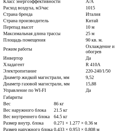
Класс энергоэффективности
A/A
Расход воздуха, м3/час
1015
Страна бренда
Италия
Страна производитель
Китай
Перепад высот
10 м
Максимальная длина трассы
25 м
Площадь помещения
90 кв. м.
Охлаждение и
Режим работы
обогрев
Инвертор
Да
Хладагент
R 410A
Электропитание
220-240/1/50
Диаметр жидкой магистрали, мм
9,52
Диаметр газовой магистрали, мм
15,88
Управление по WI-FI
Да
Габариты
Вес
86 кг
Вес наружного блока
21.5 кг
Вес внутреннего блока
64.5 кг
Размер внутр. блока
0.271 × 1.277 × 0.36 м
Размер наружного блока
0.433 × 0.953 × 0.808 м