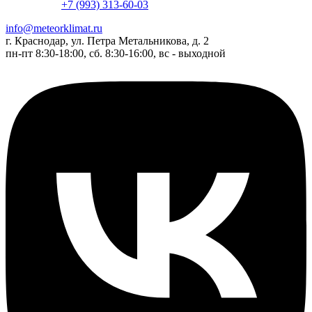
+7 (993) 313-60-03
info@meteorklimat.ru
г. Краснодар, ул. Петра Метальникова, д. 2
пн-пт 8:30-18:00, сб. 8:30-16:00, вс - выходной