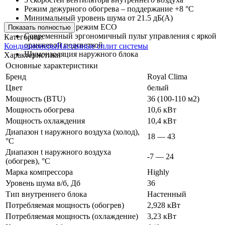
Режим дежурного обогрева – поддержание +8 °С
Минимальный уровень шума от 21.5 дБ(А)
Экономичный режим ECO
Показать полностью
Современный эргономичный пульт управления с яркой
Категории:
оранжевой подсветкой
Кондиционеры
Настенные сплит системы
Шумоизоляция наружного блока
Характеристики
Основные характеристики
Бренд
Royal Clima
Цвет
белый
Мощность (BTU)
36 (100-110 м2)
Мощность обогрева
10,6 кВт
Мощность охлаждения
10,4 кВт
Диапазон t наружного воздуха (холод),
18 — 43
°C
Диапазон t наружного воздуха
-7 — 24
(обогрев), °C
Марка компрессора
Highly
Уровень шума в/б, Дб
36
Тип внутреннего блока
Настенный
Потребляемая мощность (обогрев)
2,928 кВт
Потребляемая мощность (охлаждение)
3,23 кВт